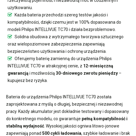
rzeczywistą pojemność i niezawodną moc w codziennym
użytkowaniu.
Każda bateria przechodzi szereg testów jakości i
kompatybilności, dzięki czemu jest w 100% dopasowana do
modeli Philips INTELLIVUE TC70 i działa bezproblemowo.
Solidna obudowa z wytrzymałego tworzywa sztucznego
oraz wielopoziomowe zabezpieczenia zapewniają
bezpieczeństwo użytkowania i ochronę urządzenia.
Oferujemy
baterię zamienną do urządzenia Philips
INTELLIVUE TC70
w atrakcyjnej cenie, z
12-miesięczną
gwarancją
i możliwością
30-dniowego zwrotu pieniędzy
–
kupujesz bez ryzyka.
Bateria do urządzenia Philips INTELLIVUE TC70
została
zaprojektowana z myślą o długiej, bezpiecznej i niezawodnej
pracy. Każdy akumulator jest dokładnie testowany i dopasowany
do konkretnego modelu, co gwarantuje
pełną kompatybilność i
stabilną wydajność
. Wysokiej jakości ogniwa litowo-jonowe
zapewniają ponad
500 cykli ładowania
, szybkie ładowanie i brak