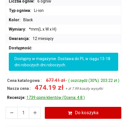
Liczba ogniw:
6 ogniw
Typ ogniwa:
Li-ion
Kolor:
Black
Wymiary:
*mm(L x W x H)
Gwarancja:
12 miesięcy
Dostępność:
Dostępny w magazynie. Dostawa do PL w ciągu 13-18
dni roboczych dni roboczych.
677.41 zł
Cena katalogowa :
- ( oszczędź (30%): 203.22 zł )
474.19 zł
Nasza cena :
+ zł 7.99 koszty wysyłki
Recenzje:
1739 opinii klientów (Ocena: 4.8 )
Do koszyka