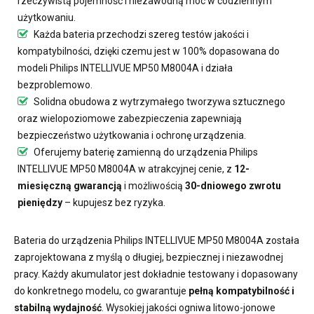
rzeczywistą pojemność i niezawodną moc w codziennym
użytkowaniu.
Każda bateria przechodzi szereg testów jakości i
kompatybilności, dzięki czemu jest w 100% dopasowana do
modeli Philips INTELLIVUE MP50 M8004A i działa
bezproblemowo.
Solidna obudowa z wytrzymałego tworzywa sztucznego
oraz wielopoziomowe zabezpieczenia zapewniają
bezpieczeństwo użytkowania i ochronę urządzenia.
Oferujemy
baterię zamienną do urządzenia Philips
INTELLIVUE MP50 M8004A
w atrakcyjnej cenie, z
12-
miesięczną gwarancją
i możliwością
30-dniowego zwrotu
pieniędzy
– kupujesz bez ryzyka.
Bateria do urządzenia Philips INTELLIVUE MP50 M8004A
została
zaprojektowana z myślą o długiej, bezpiecznej i niezawodnej
pracy. Każdy akumulator jest dokładnie testowany i dopasowany
do konkretnego modelu, co gwarantuje
pełną kompatybilność i
stabilną wydajność
. Wysokiej jakości ogniwa litowo-jonowe