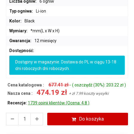
Liczba ogniw:
6 ogniw
Typ ogniwa:
Li-ion
Kolor:
Black
Wymiary:
*mm(L x W x H)
Gwarancja:
12 miesięcy
Dostępność:
Dostępny w magazynie. Dostawa do PL w ciągu 13-18
dni roboczych dni roboczych.
677.41 zł
Cena katalogowa :
- ( oszczędź (30%): 203.22 zł )
474.19 zł
Nasza cena :
+ zł 7.99 koszty wysyłki
Recenzje:
1739 opinii klientów (Ocena: 4.8 )
Do koszyka