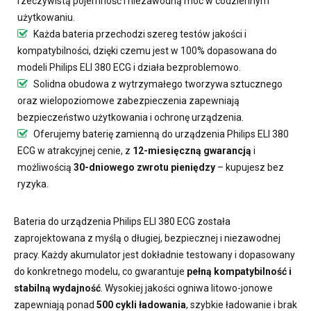
rzeczywistą pojemność i niezawodną moc w codziennym
użytkowaniu.
Każda bateria przechodzi szereg testów jakości i
kompatybilności, dzięki czemu jest w 100% dopasowana do
modeli Philips ELI 380 ECG i działa bezproblemowo.
Solidna obudowa z wytrzymałego tworzywa sztucznego
oraz wielopoziomowe zabezpieczenia zapewniają
bezpieczeństwo użytkowania i ochronę urządzenia.
Oferujemy
baterię zamienną do urządzenia Philips ELI 380
ECG
w atrakcyjnej cenie, z
12-miesięczną gwarancją
i
możliwością
30-dniowego zwrotu pieniędzy
– kupujesz bez
ryzyka.
Bateria do urządzenia Philips ELI 380 ECG
została
zaprojektowana z myślą o długiej, bezpiecznej i niezawodnej
pracy. Każdy akumulator jest dokładnie testowany i dopasowany
do konkretnego modelu, co gwarantuje
pełną kompatybilność i
stabilną wydajność
. Wysokiej jakości ogniwa litowo-jonowe
zapewniają ponad
500 cykli ładowania
, szybkie ładowanie i brak