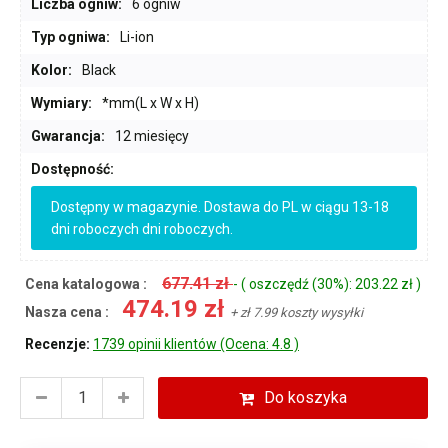
Liczba ogniw:
6 ogniw
Typ ogniwa:
Li-ion
Kolor:
Black
Wymiary:
*mm(L x W x H)
Gwarancja:
12 miesięcy
Dostępność:
Dostępny w magazynie. Dostawa do PL w ciągu 13-18
dni roboczych dni roboczych.
677.41 zł
Cena katalogowa :
- ( oszczędź (30%): 203.22 zł )
474.19 zł
Nasza cena :
+ zł 7.99 koszty wysyłki
Recenzje:
1739 opinii klientów (Ocena: 4.8 )
Do koszyka