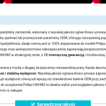
patybilny zamiennik, wykonany z wysokiej jakości ogniw litowo-jonowyc
aby spełniać lub przewyższać parametry OEM, oferując rzeczywistą 
ompatybilności, dzięki czemu jest w 100% dopasowana do modeli Philip
ego oraz wielopoziomowe zabezpieczenia zapewniają bezpieczeństwo
 HX6982
w atrakcyjnej cenie, z
12-miesięczną gwarancją
i możliwością
wana z myślą o długiej, bezpiecznej i niezawodnej pracy. Każdy akumu
ść i stabilną wydajność
. Wysokiej jakości ogniwa litowo-jonowe zape
uje wydajność równą lub lepszą niż standardowe baterie OEM przy z
a do urządzenia Philips HX6982
to idealny wybór pod względem jakości, k
omóc w zakupie.
Sprawdzona jakość