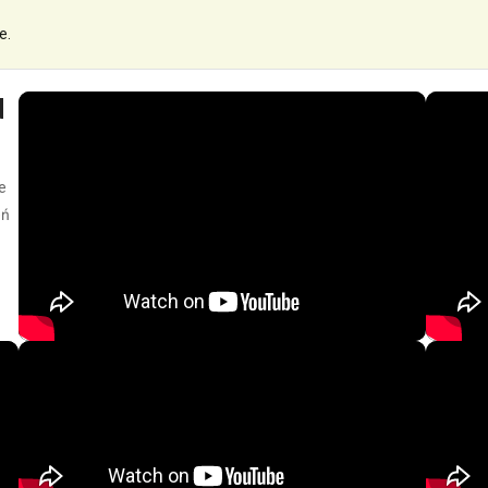
e.
d
e
eń