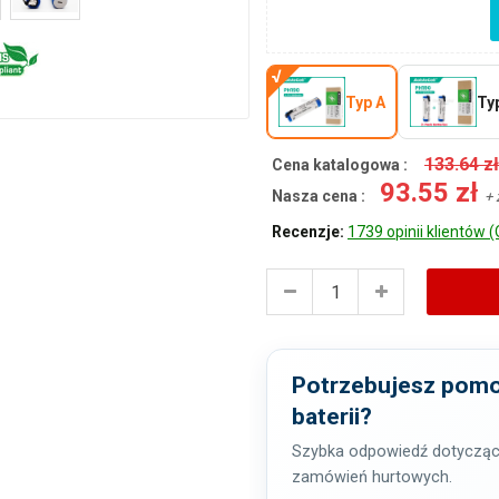
Typ A
Ty
133.64 z
Cena katalogowa :
93.55 zł
Nasza cena :
+ 
Recenzje:
1739 opinii klientów (
Potrzebujesz pomo
baterii?
Szybka odpowiedź dotycząc
zamówień hurtowych.