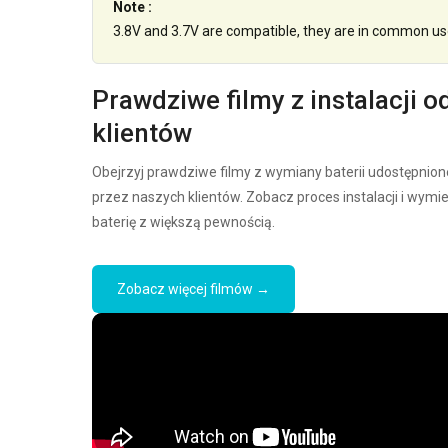
Note :
3.8V and 3.7V are compatible, they are in common us
Prawdziwe filmy z instalacji o
klientów
Obejrzyj prawdziwe filmy z wymiany baterii udostępnion
przez naszych klientów. Zobacz proces instalacji i wymi
baterię z większą pewnością.
Zobacz więcej filmów →