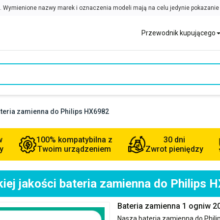
Przewodnik kupującego
ateria zamienna do Philips HX6982
w
100% kompatybilna z
30 dni
y
Twoim urządzeniem
Zwrot pieniędzy
iej jakości bateria zamienna do Philips 
Bateria zamienna 1 ogniw 2
Nasza bateria zamienna do
Phil