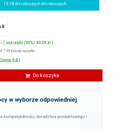
13-18 dni roboczych dni roboczych.
p B
ł
- ( oszczędź (30%): 40.09 zł )
zł 7.99 koszty wysyłki
Ocena: 4.8 )
Do koszyka
cy w wyborze odpowiedniej
a kompatybilności, doradztwa produktowego i