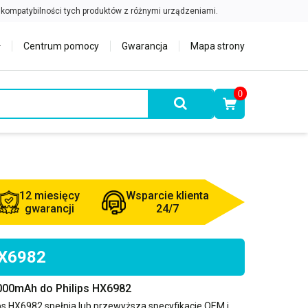
Centrum pomocy
Gwarancja
Mapa strony
0
12 miesięcy
Wsparcie klienta
gwarancji
24/7
HX6982
000mAh do Philips HX6982
ips HX6982
spełnia lub przewyższa specyfikacje OEM i