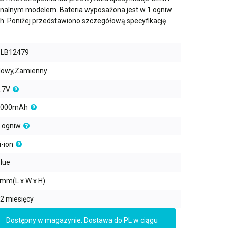
ginalnym modelem. Bateria wyposażona jest w
1 ogniw
h
. Poniżej przedstawiono szczegółową specyfikację
PLB12479
owy,Zamienny
.7V
2000mAh
 ogniw
i-ion
lue
mm(L x W x H)
2 miesięcy
Dostępny w magazynie. Dostawa do PL w ciągu