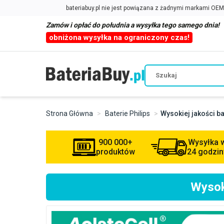
Zamów i opłać do południa a wysyłka tego samego dnia!
obniżona wysyłka na ograniczony czas!
Strona Główna
Baterie Philips
Wysokiej jakości b
900 000+
Wysyłka 
produktów
24 godzin
Wysok