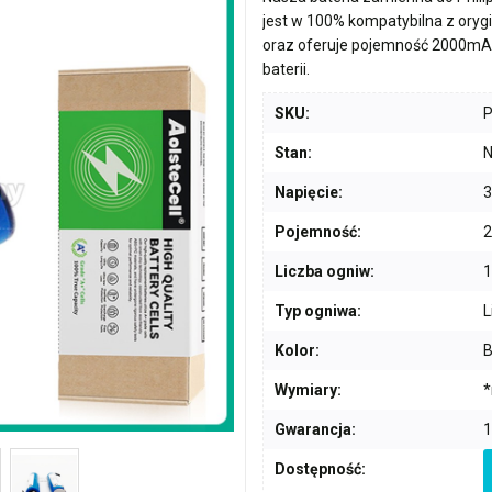
jest w 100% kompatybilna z ory
oraz oferuje pojemność
2000mA
baterii.
SKU:
Stan:
N
Napięcie:
3
Pojemność:
Liczba ogniw:
1
Typ ogniwa:
L
Kolor:
B
Wymiary:
*
Gwarancja:
1
Dostępność: