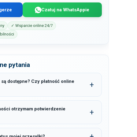
gerze
Czatuj na WhatsAppie
iny
✓ Wsparcie online 24/7
ilności
ne pytania
 są dostępne? Czy płatność online
ności otrzymam potwierdzenie
tus mojej przesyłki?