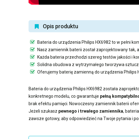
Opis produktu
Bateria do urządzenia Philips HX6982
to w pełni kom
Nasz
zamiennik baterii
został zaprojektowany tak, 
Każda bateria przechodzi szereg testów jakości i k
Solidna obudowa z wytrzymałego tworzywa sztuczn
Oferujemy
baterię zamienną do urządzenia Philips
Bateria do urządzenia Philips HX6982
została zaprojekto
konkretnego modelu, co gwarantuje
pełną kompatybilno
brak efektu pamięci. Nowoczesny
zamiennik baterii
ofer
Jeżeli szukasz
pewnego i trwałego zamiennika
,
bateri
zawsze gotowy, aby odpowiedzieć na Twoje pytania i p