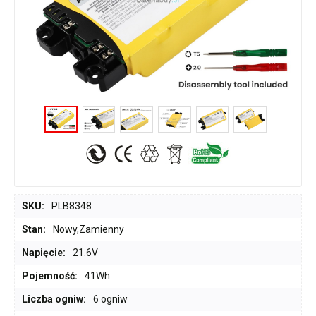
SKU:
PLB8348
Stan:
Nowy,Zamienny
Napięcie:
21.6V
Pojemność:
41Wh
Liczba ogniw:
6 ogniw