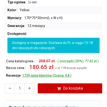
Typ ogniwa:
Li-ion
Kolor:
Yellow
Wymiary:
170*75*30mm(L x W x H)
Gwarancja:
12 miesięcy
Dostępność:
Dostępny w magazynie. Dostawa do PL w ciągu 13-18
dni roboczych dni roboczych.
258.07 zł
Cena katalogowa :
- ( oszczędź (30%): 77.42 zł )
180.65 zł
Nasza cena :
+ zł 7.99 koszty wysyłki
Recenzje:
1739 opinii klientów (Ocena: 4.8 )
Do koszyka