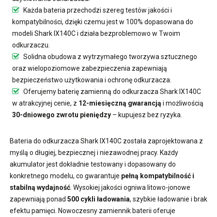
Każda bateria przechodzi szereg testów jakości i
kompatybilności, dzięki czemu jest w 100% dopasowana do
modeli Shark IX140C i działa bezproblemowo w Twoim
odkurzaczu.
Solidna obudowa z wytrzymałego tworzywa sztucznego
oraz wielopoziomowe zabezpieczenia zapewniają
bezpieczeństwo użytkowania i ochronę odkurzacza.
Oferujemy
baterię zamienną do odkurzacza Shark IX140C
w atrakcyjnej cenie, z
12-miesięczną gwarancją
i możliwością
30-dniowego zwrotu pieniędzy
– kupujesz bez ryzyka.
Bateria do odkurzacza Shark IX140C
została zaprojektowana z
myślą o długiej, bezpiecznej i niezawodnej pracy. Każdy
akumulator jest dokładnie testowany i dopasowany do
konkretnego modelu, co gwarantuje
pełną kompatybilność i
stabilną wydajność
. Wysokiej jakości ogniwa litowo-jonowe
zapewniają ponad
500 cykli ładowania
, szybkie ładowanie i brak
efektu pamięci. Nowoczesny
zamiennik baterii
oferuje