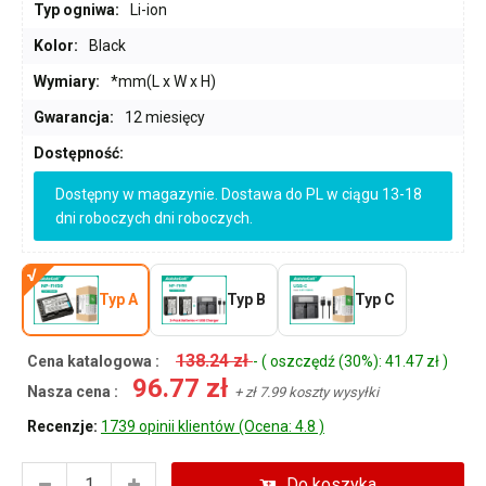
Typ ogniwa:
Li-ion
Kolor:
Black
Wymiary:
*mm(L x W x H)
Gwarancja:
12 miesięcy
Dostępność:
Dostępny w magazynie. Dostawa do PL w ciągu 13-18
dni roboczych dni roboczych.
Typ A
Typ B
Typ C
138.24 zł
Cena katalogowa :
- ( oszczędź (30%): 41.47 zł )
96.77 zł
Nasza cena :
+ zł 7.99 koszty wysyłki
Recenzje:
1739 opinii klientów (Ocena: 4.8 )
Do koszyka