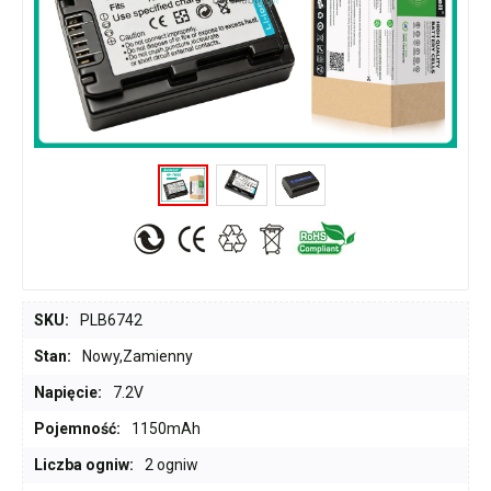
SKU:
PLB6742
Stan:
Nowy,Zamienny
Napięcie:
7.2V
Pojemność:
1150mAh
Liczba ogniw:
2 ogniw