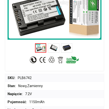
SKU:
PLB6742
Stan:
Nowy,Zamienny
Napięcie:
7.2V
Pojemność:
1150mAh