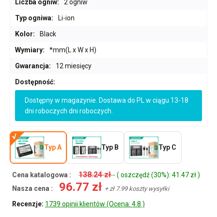
Liczba ogniw:
2 ogniw
Typ ogniwa:
Li-ion
Kolor:
Black
Wymiary:
*mm(L x W x H)
Gwarancja:
12 miesięcy
Dostępność:
Dostępny w magazynie. Dostawa do PL w ciągu 13-18
dni roboczych dni roboczych.
Typ A
Typ B
Typ C
138.24 zł
Cena katalogowa :
- ( oszczędź (30%): 41.47 zł )
96.77 zł
Nasza cena :
+ zł 7.99 koszty wysyłki
Recenzje:
1739 opinii klientów (Ocena: 4.8 )