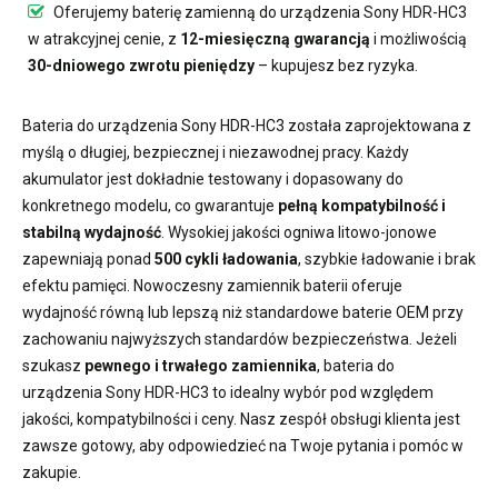
Oferujemy
baterię zamienną do urządzenia Sony HDR-HC3
w atrakcyjnej cenie, z
12-miesięczną gwarancją
i możliwością
30-dniowego zwrotu pieniędzy
– kupujesz bez ryzyka.
Bateria do urządzenia Sony HDR-HC3
została zaprojektowana z
myślą o długiej, bezpiecznej i niezawodnej pracy. Każdy
akumulator jest dokładnie testowany i dopasowany do
konkretnego modelu, co gwarantuje
pełną kompatybilność i
stabilną wydajność
. Wysokiej jakości ogniwa litowo-jonowe
zapewniają ponad
500 cykli ładowania
, szybkie ładowanie i brak
efektu pamięci. Nowoczesny
zamiennik baterii
oferuje
wydajność równą lub lepszą niż standardowe baterie OEM przy
zachowaniu najwyższych standardów bezpieczeństwa. Jeżeli
szukasz
pewnego i trwałego zamiennika
,
bateria do
urządzenia Sony HDR-HC3
to idealny wybór pod względem
jakości, kompatybilności i ceny. Nasz zespół obsługi klienta jest
zawsze gotowy, aby odpowiedzieć na Twoje pytania i pomóc w
zakupie.