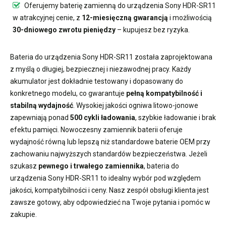
Oferujemy
baterię zamienną do urządzenia Sony HDR-SR11
w atrakcyjnej cenie, z
12-miesięczną gwarancją
i możliwością
30-dniowego zwrotu pieniędzy
– kupujesz bez ryzyka.
Bateria do urządzenia Sony HDR-SR11
została zaprojektowana
z myślą o długiej, bezpiecznej i niezawodnej pracy. Każdy
akumulator jest dokładnie testowany i dopasowany do
konkretnego modelu, co gwarantuje
pełną kompatybilność i
stabilną wydajność
. Wysokiej jakości ogniwa litowo-jonowe
zapewniają ponad
500 cykli ładowania
, szybkie ładowanie i brak
efektu pamięci. Nowoczesny
zamiennik baterii
oferuje
wydajność równą lub lepszą niż standardowe baterie OEM przy
zachowaniu najwyższych standardów bezpieczeństwa. Jeżeli
szukasz
pewnego i trwałego zamiennika
,
bateria do
urządzenia Sony HDR-SR11
to idealny wybór pod względem
jakości, kompatybilności i ceny. Nasz zespół obsługi klienta jest
zawsze gotowy, aby odpowiedzieć na Twoje pytania i pomóc w
zakupie.