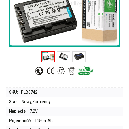
SKU:
PLB6742
Stan:
Nowy,Zamienny
Napięcie:
7.2V
Pojemność:
1150mAh