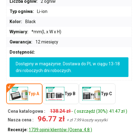
Liczba ogniw:
2 ogniw
Typ ogniwa:
Li-ion
Kolor:
Black
Wymiary:
*mm(L x W x H)
Gwarancja:
12 miesięcy
Dostępność:
Dostępny w magazynie. Dostawa do PL w ciągu 13-18
dni roboczych dni roboczych.
Typ A
Typ B
Typ C
138.24 zł
Cena katalogowa :
- ( oszczędź (30%): 41.47 zł )
96.77 zł
Nasza cena :
+ zł 7.99 koszty wysyłki
Recenzje:
1739 opinii klientów (Ocena: 4.8 )