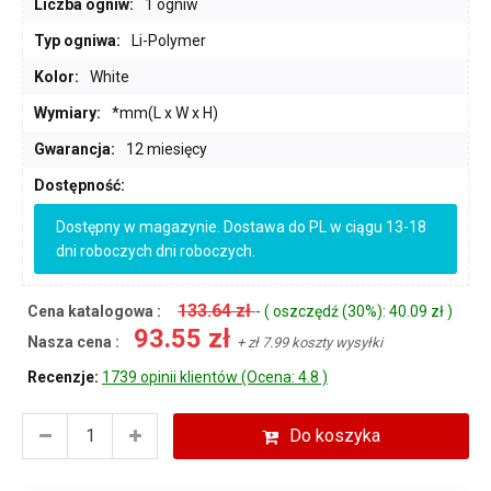
Liczba ogniw:
1 ogniw
Typ ogniwa:
Li-Polymer
Kolor:
White
Wymiary:
*mm(L x W x H)
Gwarancja:
12 miesięcy
Dostępność:
Dostępny w magazynie. Dostawa do PL w ciągu 13-18
dni roboczych dni roboczych.
133.64 zł
Cena katalogowa :
- ( oszczędź (30%): 40.09 zł )
93.55 zł
Nasza cena :
+ zł 7.99 koszty wysyłki
Recenzje:
1739 opinii klientów (Ocena: 4.8 )
Do koszyka