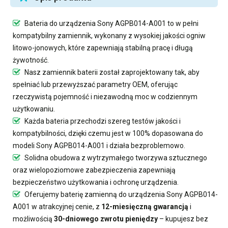
Bateria do urządzenia Sony AGPB014-A001
to w pełni
kompatybilny zamiennik, wykonany z wysokiej jakości ogniw
litowo-jonowych, które zapewniają stabilną pracę i długą
żywotność.
Nasz
zamiennik baterii
został zaprojektowany tak, aby
spełniać lub przewyższać parametry OEM, oferując
rzeczywistą pojemność i niezawodną moc w codziennym
użytkowaniu.
Każda bateria przechodzi szereg testów jakości i
kompatybilności, dzięki czemu jest w 100% dopasowana do
modeli Sony AGPB014-A001 i działa bezproblemowo.
Solidna obudowa z wytrzymałego tworzywa sztucznego
oraz wielopoziomowe zabezpieczenia zapewniają
bezpieczeństwo użytkowania i ochronę urządzenia.
Oferujemy
baterię zamienną do urządzenia Sony AGPB014-
A001
w atrakcyjnej cenie, z
12-miesięczną gwarancją
i
możliwością
30-dniowego zwrotu pieniędzy
– kupujesz bez