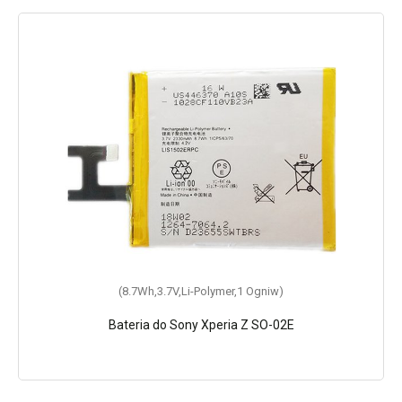
(8.7Wh,3.7V,Li-Polymer,1 Ogniw)
Bateria do Sony Xperia Z SO-02E