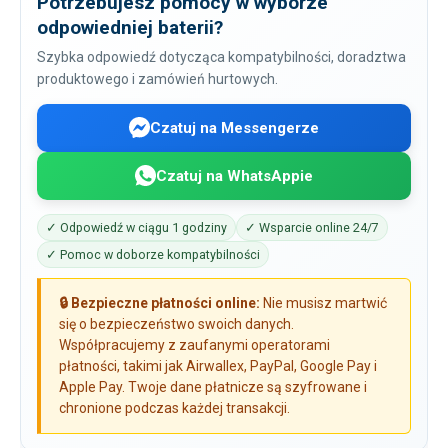
Potrzebujesz pomocy w wyborze
odpowiedniej baterii?
Szybka odpowiedź dotycząca kompatybilności, doradztwa
produktowego i zamówień hurtowych.
Czatuj na Messengerze
Czatuj na WhatsAppie
✓ Odpowiedź w ciągu 1 godziny
✓ Wsparcie online 24/7
✓ Pomoc w doborze kompatybilności
🔒 Bezpieczne płatności online:
Nie musisz martwić
się o bezpieczeństwo swoich danych.
Współpracujemy z zaufanymi operatorami
płatności, takimi jak Airwallex, PayPal, Google Pay i
Apple Pay. Twoje dane płatnicze są szyfrowane i
chronione podczas każdej transakcji.