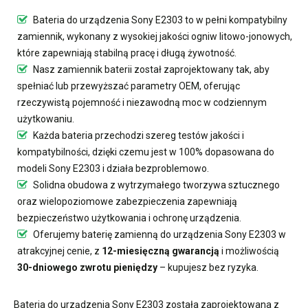
Bateria do urządzenia Sony E2303
to w pełni kompatybilny
zamiennik, wykonany z wysokiej jakości ogniw litowo-jonowych,
które zapewniają stabilną pracę i długą żywotność.
Nasz
zamiennik baterii
został zaprojektowany tak, aby
spełniać lub przewyższać parametry OEM, oferując
rzeczywistą pojemność i niezawodną moc w codziennym
użytkowaniu.
Każda bateria przechodzi szereg testów jakości i
kompatybilności, dzięki czemu jest w 100% dopasowana do
modeli Sony E2303 i działa bezproblemowo.
Solidna obudowa z wytrzymałego tworzywa sztucznego
oraz wielopoziomowe zabezpieczenia zapewniają
bezpieczeństwo użytkowania i ochronę urządzenia.
Oferujemy
baterię zamienną do urządzenia Sony E2303
w
atrakcyjnej cenie, z
12-miesięczną gwarancją
i możliwością
30-dniowego zwrotu pieniędzy
– kupujesz bez ryzyka.
Bateria do urządzenia Sony E2303
została zaprojektowana z