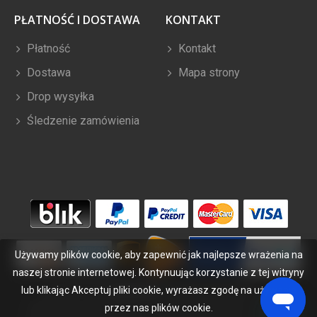
PŁATNOŚĆ I DOSTAWA
KONTAKT
Płatność
Kontakt
Dostawa
Mapa strony
Drop wysyłka
Śledzenie zamówienia
Używamy plików cookie, aby zapewnić jak najlepsze wrażenia na
naszej stronie internetowej. Kontynuując korzystanie z tej witryny
lub klikając Akceptuj pliki cookie, wyrażasz zgodę na używanie
Copyright ©
2026
bateriabuy.pl
. Wszelkie prawa zastrzeżone.
Wyznaczone znaki handlowe i marki są własnością ich właścicieli.
przez nas plików cookie.