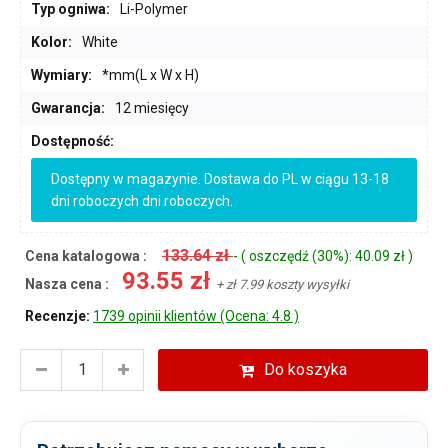
Typ ogniwa:
Li-Polymer
Kolor:
White
Wymiary:
*mm(L x W x H)
Gwarancja:
12 miesięcy
Dostępność:
Dostępny w magazynie. Dostawa do PL w ciągu 13-18
dni roboczych dni roboczych.
133.64 zł
Cena katalogowa :
- ( oszczędź (30%): 40.09 zł )
93.55 zł
Nasza cena :
+ zł 7.99 koszty wysyłki
Recenzje:
1739 opinii klientów (Ocena: 4.8 )
Do koszyka