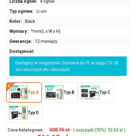
Liczba ogniw:
4 ogniw
Typ ogniwa:
Li-ion
Kolor:
Black
Wymiary:
*mm(L x W x H)
Gwarancja:
12 miesięcy
Dostępność:
Dostępny w magazynie. Dostawa do PL w ciągu 13-18
dni roboczych dni roboczych.
Typ A
Typ B
Typ C
Typ D
308.76 zł
Cena katalogowa :
- ( oszczędź (30%): 92.63 zł )