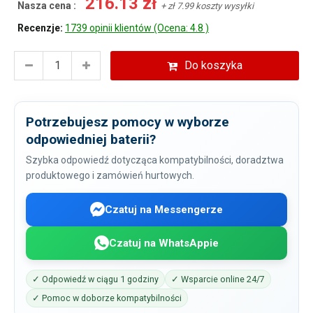
216.13 zł
Nasza cena :
+ zł 7.99 koszty wysyłki
Recenzje:
1739 opinii klientów (Ocena: 4.8 )
Do koszyka
Potrzebujesz pomocy w wyborze
odpowiedniej baterii?
Szybka odpowiedź dotycząca kompatybilności, doradztwa
produktowego i zamówień hurtowych.
Czatuj na Messengerze
Czatuj na WhatsAppie
✓ Odpowiedź w ciągu 1 godziny
✓ Wsparcie online 24/7
✓ Pomoc w doborze kompatybilności