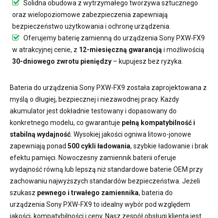
Solidna obudowa z wytrzymałego tworzywa sztucznego
oraz wielopoziomowe zabezpieczenia zapewniają
bezpieczeństwo użytkowania i ochronę urządzenia.
Oferujemy
baterię zamienną do urządzenia Sony PXW-FX9
w atrakcyjnej cenie, z
12-miesięczną gwarancją
i możliwością
30-dniowego zwrotu pieniędzy
– kupujesz bez ryzyka.
Bateria do urządzenia Sony PXW-FX9
została zaprojektowana z
myślą o długiej, bezpiecznej i niezawodnej pracy. Każdy
akumulator jest dokładnie testowany i dopasowany do
konkretnego modelu, co gwarantuje
pełną kompatybilność i
stabilną wydajność
. Wysokiej jakości ogniwa litowo-jonowe
zapewniają ponad
500 cykli ładowania
, szybkie ładowanie i brak
efektu pamięci. Nowoczesny
zamiennik baterii
oferuje
wydajność równą lub lepszą niż standardowe baterie OEM przy
zachowaniu najwyższych standardów bezpieczeństwa. Jeżeli
szukasz
pewnego i trwałego zamiennika
,
bateria do
urządzenia Sony PXW-FX9
to idealny wybór pod względem
jakości, kompatybilności i ceny. Nasz zespół obsługi klienta jest