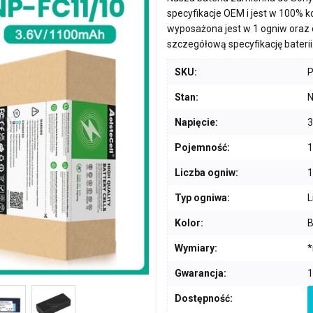
specyfikacje OEM i jest w 100% 
wyposażona jest w
1 ogniw
oraz 
szczegółową specyfikację baterii
SKU:
Stan:
N
Napięcie:
3
Pojemność:
Liczba ogniw:
1
Typ ogniwa:
L
Kolor:
B
Wymiary:
*
Gwarancja:
1
Dostępność: