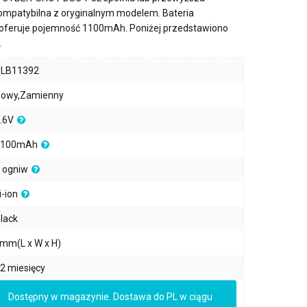
kompatybilna z oryginalnym modelem. Bateria
oferuje pojemność
1100mAh
. Poniżej przedstawiono
.
PLB11392
owy,Zamienny
.6V
1100mAh
 ogniw
i-ion
lack
mm(L x W x H)
2 miesięcy
Dostępny w magazynie. Dostawa do PL w ciągu