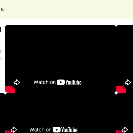
se.
d
e
eń