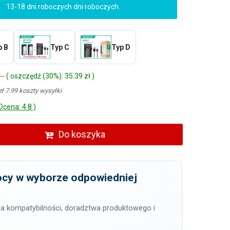
13-18 dni roboczych dni roboczych.
p B
Typ C
Typ D
ł
- ( oszczędź (30%): 35.39 zł )
zł 7.99 koszty wysyłki
Ocena: 4.8 )
Do koszyka
cy w wyborze odpowiedniej
a kompatybilności, doradztwa produktowego i