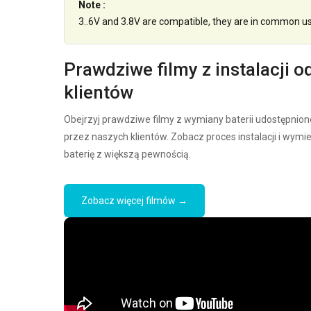
Note :
3..6V and 3.8V are compatible, they are in common u
Prawdziwe filmy z instalacji o
klientów
Obejrzyj prawdziwe filmy z wymiany baterii udostępnion
przez naszych klientów. Zobacz proces instalacji i wymi
baterię z większą pewnością.
Zobacz więcej filmów →