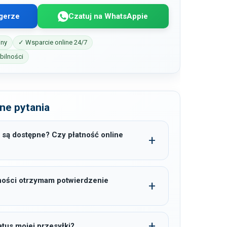
gerze
Czatuj na WhatsAppie
iny
✓ Wsparcie online 24/7
ilności
ne pytania
 są dostępne? Czy płatność online
ności otrzymam potwierdzenie
tus mojej przesyłki?