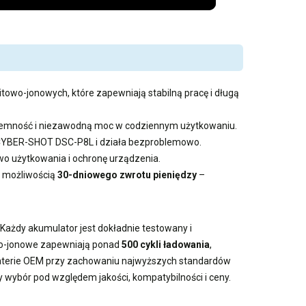
itowo-jonowych, które zapewniają stabilną pracę i długą
pojemność i niezawodną moc w codziennym użytkowaniu.
y CYBER-SHOT DSC-P8L i działa bezproblemowo.
 użytkowania i ochronę urządzenia.
i możliwością
30-dniowego zwrotu pieniędzy
–
 Każdy akumulator jest dokładnie testowany i
owo-jonowe zapewniają ponad
500 cykli ładowania
,
baterie OEM przy zachowaniu najwyższych standardów
y wybór pod względem jakości, kompatybilności i ceny.