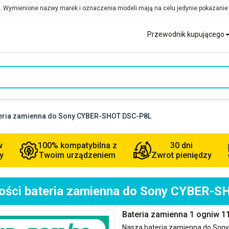
Przewodnik kupującego
ateria zamienna do Sony CYBER-SHOT DSC-P8L
w
100% kompatybilna z
30 dni
y
Twoim urządzeniem
Zwrot pieniędzy
kości bateria zamienna do Sony CYBER-
Bateria zamienna 1 ogniw
Nasza bateria zamienna do
Sony