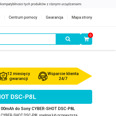
Centrum pomocy
Gwarancja
Mapa strony
0
12 miesięcy
Wsparcie klienta
gwarancji
24/7
SHOT DSC-P8L
 1100mAh do Sony CYBER-SHOT DSC-P8L
 CYBER-SHOT DSC-P8L
spełnia lub przewyższa