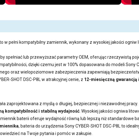
to w pełni kompatybilny zamiennik, wykonany z wysokiej jakości ogniw l
aby spełniać lub przewyższać parametry OEM, oferując rzeczywistą 
kompatybilności, dzięki czemu jest w 100% dopasowana do modeli Son
ego oraz wielopoziomowe zabezpieczenia zapewniają bezpieczeństwo
 CYBER-SHOT DSC-P8L
w atrakcyjnej cenie, z
12-miesięczną gwarancją
ła zaprojektowana z myślą o długiej, bezpiecznej i niezawodnej pracy.
ną kompatybilność i stabilną wydajność
. Wysokiej jakości ogniwa lit
miennik baterii
oferuje wydajność równą lub lepszą niż standardowe 
amiennika
,
bateria do urządzenia Sony CYBER-SHOT DSC-P8L
to idealn
powiedzieć na Twoje pytania i pomóc w zakupie.