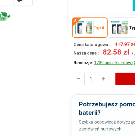
Typ A
Ty
117.97 z
Cena katalogowa :
82.58 zł
Nasza cena :
+ 
Recenzje:
1739 opinii klientów (
Potrzebujesz pomo
baterii?
Szybka odpowiedź dotycząc
zamówień hurtowych.