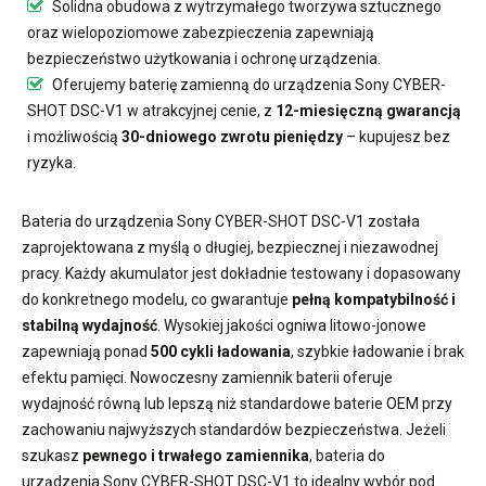
Solidna obudowa z wytrzymałego tworzywa sztucznego
oraz wielopoziomowe zabezpieczenia zapewniają
bezpieczeństwo użytkowania i ochronę urządzenia.
Oferujemy
baterię zamienną do urządzenia Sony CYBER-
SHOT DSC-V1
w atrakcyjnej cenie, z
12-miesięczną gwarancją
i możliwością
30-dniowego zwrotu pieniędzy
– kupujesz bez
ryzyka.
Bateria do urządzenia Sony CYBER-SHOT DSC-V1
została
zaprojektowana z myślą o długiej, bezpiecznej i niezawodnej
pracy. Każdy akumulator jest dokładnie testowany i dopasowany
do konkretnego modelu, co gwarantuje
pełną kompatybilność i
stabilną wydajność
. Wysokiej jakości ogniwa litowo-jonowe
zapewniają ponad
500 cykli ładowania
, szybkie ładowanie i brak
efektu pamięci. Nowoczesny
zamiennik baterii
oferuje
wydajność równą lub lepszą niż standardowe baterie OEM przy
zachowaniu najwyższych standardów bezpieczeństwa. Jeżeli
szukasz
pewnego i trwałego zamiennika
,
bateria do
urządzenia Sony CYBER-SHOT DSC-V1
to idealny wybór pod