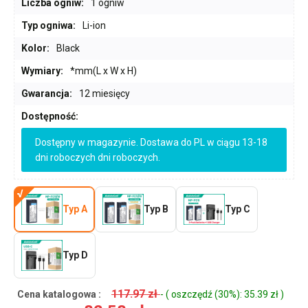
Liczba ogniw:
1 ogniw
Typ ogniwa:
Li-ion
Kolor:
Black
Wymiary:
*mm(L x W x H)
Gwarancja:
12 miesięcy
Dostępność:
Dostępny w magazynie. Dostawa do PL w ciągu 13-18
dni roboczych dni roboczych.
Typ A
Typ B
Typ C
Typ D
117.97 zł
Cena katalogowa :
- ( oszczędź (30%): 35.39 zł )