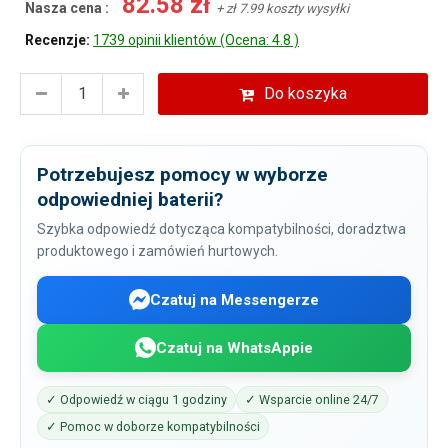
82.58 zł
Nasza cena :
+ zł 7.99 koszty wysyłki
Recenzje:
1739 opinii klientów (Ocena: 4.8 )
Do koszyka
Potrzebujesz pomocy w wyborze
odpowiedniej baterii?
Szybka odpowiedź dotycząca kompatybilności, doradztwa
produktowego i zamówień hurtowych.
Czatuj na Messengerze
Czatuj na WhatsAppie
✓ Odpowiedź w ciągu 1 godziny
✓ Wsparcie online 24/7
✓ Pomoc w doborze kompatybilności