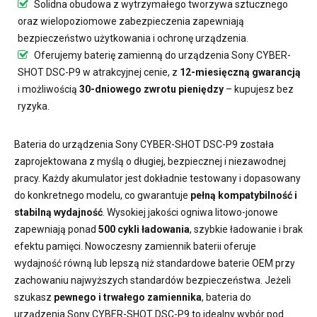
Solidna obudowa z wytrzymałego tworzywa sztucznego
oraz wielopoziomowe zabezpieczenia zapewniają
bezpieczeństwo użytkowania i ochronę urządzenia.
Oferujemy
baterię zamienną do urządzenia Sony CYBER-
SHOT DSC-P9
w atrakcyjnej cenie, z
12-miesięczną gwarancją
i możliwością
30-dniowego zwrotu pieniędzy
– kupujesz bez
ryzyka.
Bateria do urządzenia Sony CYBER-SHOT DSC-P9
została
zaprojektowana z myślą o długiej, bezpiecznej i niezawodnej
pracy. Każdy akumulator jest dokładnie testowany i dopasowany
do konkretnego modelu, co gwarantuje
pełną kompatybilność i
stabilną wydajność
. Wysokiej jakości ogniwa litowo-jonowe
zapewniają ponad
500 cykli ładowania
, szybkie ładowanie i brak
efektu pamięci. Nowoczesny
zamiennik baterii
oferuje
wydajność równą lub lepszą niż standardowe baterie OEM przy
zachowaniu najwyższych standardów bezpieczeństwa. Jeżeli
szukasz
pewnego i trwałego zamiennika
,
bateria do
urządzenia Sony CYBER-SHOT DSC-P9
to idealny wybór pod