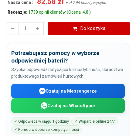
82.58 zł
Nasza cena :
+ zł 7.99 koszty wysyłki
Recenzje:
1739 opinii klientów (Ocena: 4.8 )
Do koszyka
Potrzebujesz pomocy w wyborze
odpowiedniej baterii?
Szybka odpowiedź dotycząca kompatybilności, doradztwa
produktowego i zamówień hurtowych.
Czatuj na Messengerze
Czatuj na WhatsAppie
✓ Odpowiedź w ciągu 1 godziny
✓ Wsparcie online 24/7
✓ Pomoc w doborze kompatybilności