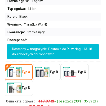
Liczba ogniw:
1 ogniw
Typ ogniwa:
Li-ion
Kolor:
Black
Wymiary:
*mm(L x W x H)
Gwarancja:
12 miesięcy
Dostępność:
Dostępny w magazynie. Dostawa do PL w ciągu 13-18
dni roboczych dni roboczych.
Typ A
Typ B
Typ C
Typ D
117.97 zł
Cena katalogowa :
- ( oszczędź (30%): 35.39 zł )