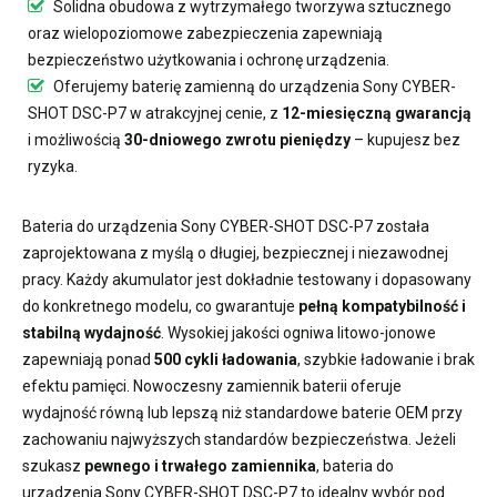
Solidna obudowa z wytrzymałego tworzywa sztucznego
oraz wielopoziomowe zabezpieczenia zapewniają
bezpieczeństwo użytkowania i ochronę urządzenia.
Oferujemy
baterię zamienną do urządzenia Sony CYBER-
SHOT DSC-P7
w atrakcyjnej cenie, z
12-miesięczną gwarancją
i możliwością
30-dniowego zwrotu pieniędzy
– kupujesz bez
ryzyka.
Bateria do urządzenia Sony CYBER-SHOT DSC-P7
została
zaprojektowana z myślą o długiej, bezpiecznej i niezawodnej
pracy. Każdy akumulator jest dokładnie testowany i dopasowany
do konkretnego modelu, co gwarantuje
pełną kompatybilność i
stabilną wydajność
. Wysokiej jakości ogniwa litowo-jonowe
zapewniają ponad
500 cykli ładowania
, szybkie ładowanie i brak
efektu pamięci. Nowoczesny
zamiennik baterii
oferuje
wydajność równą lub lepszą niż standardowe baterie OEM przy
zachowaniu najwyższych standardów bezpieczeństwa. Jeżeli
szukasz
pewnego i trwałego zamiennika
,
bateria do
urządzenia Sony CYBER-SHOT DSC-P7
to idealny wybór pod