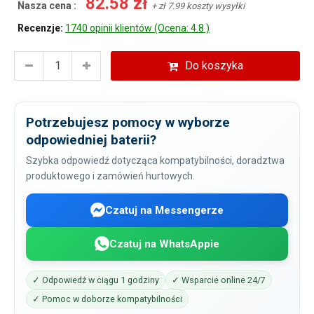
82.58 zł
Nasza cena :
+ zł 7.99 koszty wysyłki
Recenzje:
1740 opinii klientów (Ocena: 4.8 )
Do koszyka
Potrzebujesz pomocy w wyborze
odpowiedniej baterii?
Szybka odpowiedź dotycząca kompatybilności, doradztwa
produktowego i zamówień hurtowych.
Czatuj na Messengerze
Czatuj na WhatsAppie
✓ Odpowiedź w ciągu 1 godziny
✓ Wsparcie online 24/7
✓ Pomoc w doborze kompatybilności