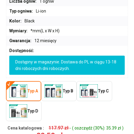
Liczba ogniw:
1 ogniw
Typ ogniwa:
Li-ion
Kolor:
Black
Wymiary:
*mm(L x W x H)
Gwarancja:
12 miesięcy
Dostępność:
Dostępny w magazynie. Dostawa do PL w ciągu 13-18
dni roboczych dni roboczych.
Typ A
Typ B
Typ C
Typ D
117.97 zł
Cena katalogowa :
- ( oszczędź (30%): 35.39 zł )