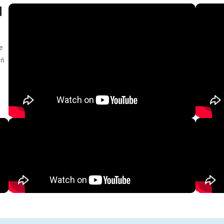
d
e
eń