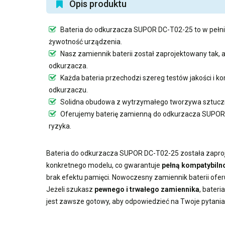
Opis produktu
Bateria do odkurzacza SUPOR DC-T02-25
to w pełn
żywotność urządzenia.
Nasz
zamiennik baterii
został zaprojektowany tak,
odkurzacza.
Każda bateria przechodzi szereg testów jakości i
odkurzaczu.
Solidna obudowa z wytrzymałego tworzywa sztuczn
Oferujemy
baterię zamienną do odkurzacza SUPO
ryzyka.
Bateria do odkurzacza SUPOR DC-T02-25
została zaproj
konkretnego modelu, co gwarantuje
pełną kompatybilno
brak efektu pamięci. Nowoczesny
zamiennik baterii
ofer
Jeżeli szukasz
pewnego i trwałego zamiennika
,
bateri
jest zawsze gotowy, aby odpowiedzieć na Twoje pytania