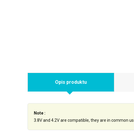
Opis produktu
Note :
3.8V and 4.2V are compatible, they are in common us