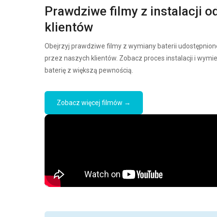
Prawdziwe filmy z instalacji o
klientów
Obejrzyj prawdziwe filmy z wymiany baterii udostępnion
przez naszych klientów. Zobacz proces instalacji i wymi
baterię z większą pewnością.
Zobacz więcej filmów →