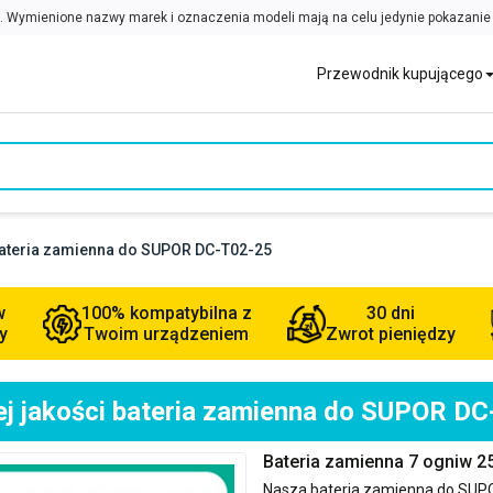
Przewodnik kupującego
bateria zamienna do SUPOR DC-T02-25
w
100% kompatybilna z
30 dni
y
Twoim urządzeniem
Zwrot pieniędzy
j jakości bateria zamienna do SUPOR D
Bateria zamienna 7 ogniw 
Nasza bateria zamienna do
SUPO