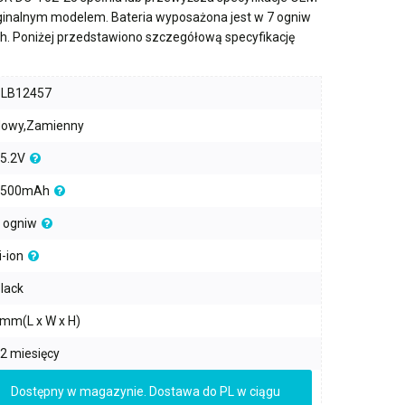
yginalnym modelem. Bateria wyposażona jest w
7 ogniw
h
. Poniżej przedstawiono szczegółową specyfikację
PLB12457
owy,Zamienny
5.2V
2500mAh
 ogniw
i-ion
lack
mm(L x W x H)
2 miesięcy
Dostępny w magazynie. Dostawa do PL w ciągu