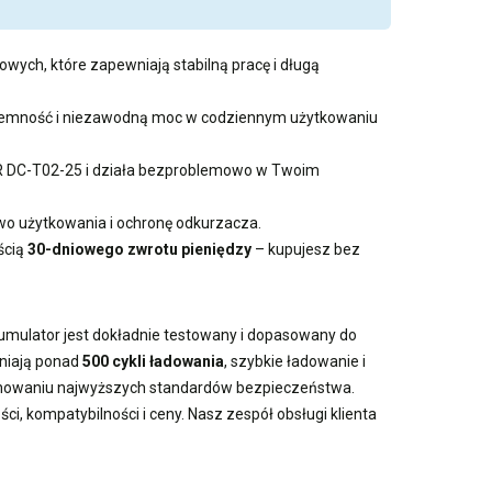
owych, które zapewniają stabilną pracę i długą
pojemność i niezawodną moc w codziennym użytkowaniu
OR DC-T02-25 i działa bezproblemowo w Twoim
 użytkowania i ochronę odkurzacza.
ścią
30-dniowego zwrotu pieniędzy
– kupujesz bez
kumulator jest dokładnie testowany i dopasowany do
wniają ponad
500 cykli ładowania
, szybkie ładowanie i
achowaniu najwyższych standardów bezpieczeństwa.
i, kompatybilności i ceny. Nasz zespół obsługi klienta