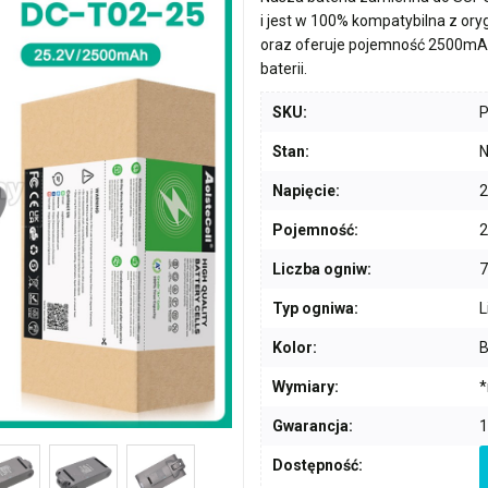
i jest w 100% kompatybilna z or
oraz oferuje pojemność
2500mA
baterii.
SKU:
Stan:
N
Napięcie:
2
Pojemność:
Liczba ogniw:
7
Typ ogniwa:
L
Kolor:
B
Wymiary:
*
Gwarancja:
1
Dostępność: