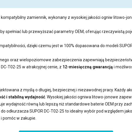
i kompatybilny zamiennik, wykonany z wysokiej jakości ogniw litowo-jon
 aby spełniać lub przewyższać parametry OEM, oferując rzeczywistą 
 kompatybilności, dzięki czemu jest w 100% dopasowana do modeli SUP
ego oraz wielopoziomowe zabezpieczenia zapewniają bezpieczeństwo
R DC-T02-25
w atrakcyjnej cenie, z
12-miesięczną gwarancją
i możliwo
ektowana z myślą o długiej, bezpiecznej i niezawodnej pracy. Każdy a
ść i stabilną wydajność
. Wysokiej jakości ogniwa litowo-jonowe zape
uje wydajność równą lub lepszą niż standardowe baterie OEM przy z
a do odkurzacza SUPOR DC-T02-25
to idealny wybór pod względem jakośc
 i pomóc w zakupie.