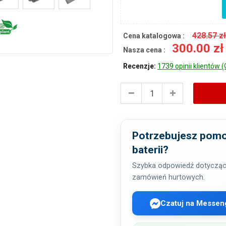
428.57 z
Cena katalogowa :
300.00 z
Nasza cena :
Recenzje:
1739 opinii klientów (
Potrzebujesz pomo
baterii?
Szybka odpowiedź dotycząc
zamówień hurtowych.
Czatuj na Messen