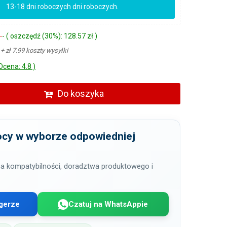
13-18 dni roboczych dni roboczych.
ł
- ( oszczędź (30%): 128.57 zł )
ł
+ zł 7.99 koszty wysyłki
Ocena: 4.8 )
Do koszyka
cy w wyborze odpowiedniej
a kompatybilności, doradztwa produktowego i
gerze
Czatuj na WhatsAppie