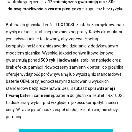
w atrakcyjnej cenie, z
12-miesięczną gwarancją
oraz
30-
dniową możliwością zwrotu pieniędzy
– kupujesz bez ryzyka.
Bateria do głośnika Teufel TRX100SL
została zaprojektowana z
myślą o długiej, stabilnej i bezpiecznej pracy. Każdy akumulator
jest indywidualnie testowany, aby zapewnić pełną
kompatybilność oraz niezawodne działanie z dedykowanym
modelem głośnika. Wysokiej jakości ogniwa litowo-jonowe
gwarantują ponad
500 cykli ładowania
, stabilne napięcie oraz
brak efektu pamięci. Nowoczesny
zamiennik baterii do głośnika
oferuje wydajność porównywalną lub wyższą niż standardowe
baterie OEM, przy jednoczesnym zachowaniu wysokich
standardów bezpieczeństwa. Jeśli szukasz
sprawdzonej i
trwałej baterii zamiennej
,
bateria do głośnika Teufel TRX100SL
to doskonały wybór pod względem jakości, kompatybilności i
ceny. W razie pytań nasz zespół obsługi klienta chętnie służy
pomocą.