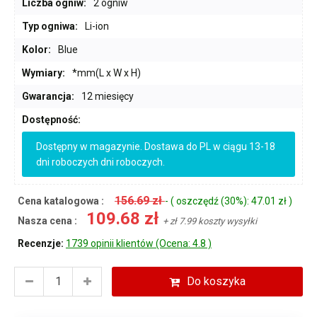
Liczba ogniw:
2 ogniw
Typ ogniwa:
Li-ion
Kolor:
Blue
Wymiary:
*mm(L x W x H)
Gwarancja:
12 miesięcy
Dostępność:
Dostępny w magazynie. Dostawa do PL w ciągu 13-18
dni roboczych dni roboczych.
156.69 zł
Cena katalogowa :
- ( oszczędź (30%): 47.01 zł )
109.68 zł
Nasza cena :
+ zł 7.99 koszty wysyłki
Recenzje:
1739 opinii klientów (Ocena: 4.8 )
Do koszyka