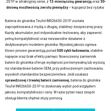
2S1P
w atrakcyjnej cenie, z
12-miesięczną gwarancją
oraz
30-
dniową możliwością zwrotu pieniędzy
– kupujesz bez ryzyka.
Bateria do głośnika Teufel INR26650-2S1P
została
zaprojektowana z myślą o długiej, stabilnej i bezpiecznej pracy.
Każdy akumulator jest indywidualnie testowany, aby zapewnić
pełną kompatybilność oraz niezawodne działanie z
dedykowanym modelem głośnika. Wysokiej jakości ogniwa
litowo-jonowe gwarantują ponad
500 cykli ładowania
, stabilne
napięcie oraz brak efektu pamięci. Nowoczesny
zamiennik
baterii do głośnika
oferuje wydajność porównywalną lub wyższą
niż standardowe baterie OEM, przy jednoczesnym zachowaniu
wysokich standardów bezpieczeństwa. Jeśli szukasz
sprawdzonej i trwałej baterii zamiennej
,
bateria do głośnika
Teufel INR26650-2S1P
to doskonały wybór pod względem
jakości, kompatybilności i ceny. W razie pytań nasz zespół
obsługi klienta chętnie służy pomocą.