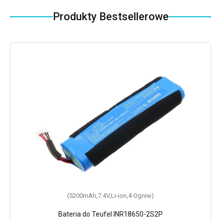
Produkty Bestsellerowe
(5200mAh,7.4V,Li-ion,4 Ogniw)
Bateria do Teufel INR18650-2S2P