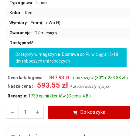
Typ ogniwa:
Li-ion
Kolor:
Red
Wymiary:
*mm(L x W x H)
Gwarancja:
12 miesięcy
Dostępność:
Dostępny w magazynie. Dostawa do PL w ciągu 13-18
dni roboczych dni roboczych.
847.93 zł
Cena katalogowa :
- ( oszczędź (30%): 254.38 zł )
593.55 zł
Nasza cena :
+ zł 7.99 koszty wysyłki
Recenzje:
1739 opinii klientów (Ocena: 4.8 )
Do koszyka