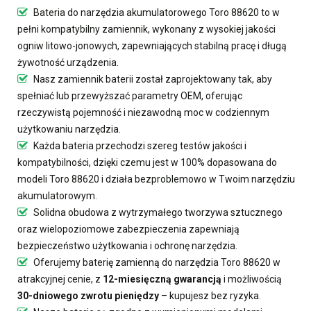
Bateria do narzędzia akumulatorowego Toro 88620
to w
pełni kompatybilny zamiennik, wykonany z wysokiej jakości
ogniw litowo-jonowych, zapewniających stabilną pracę i długą
żywotność urządzenia.
Nasz
zamiennik baterii
został zaprojektowany tak, aby
spełniać lub przewyższać parametry OEM, oferując
rzeczywistą pojemność i niezawodną moc w codziennym
użytkowaniu narzędzia.
Każda bateria przechodzi szereg testów jakości i
kompatybilności, dzięki czemu jest w 100% dopasowana do
modeli Toro 88620 i działa bezproblemowo w Twoim narzędziu
akumulatorowym.
Solidna obudowa z wytrzymałego tworzywa sztucznego
oraz wielopoziomowe zabezpieczenia zapewniają
bezpieczeństwo użytkowania i ochronę narzędzia.
Oferujemy
baterię zamienną do narzędzia Toro 88620
w
atrakcyjnej cenie, z
12-miesięczną gwarancją
i możliwością
30-dniowego zwrotu pieniędzy
– kupujesz bez ryzyka.