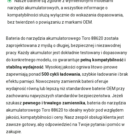
Nasze baterie są zgodne z wymienionymi modelami
narzędzi akumulatorowych, a wszystkie informacje o
kompatybilności służą wyłącznie do wskazania dopasowania,
bez twierdzeń o powiązaniu z markami OEM.
Bateria do narzędzia akumulatorowego Toro 88620
została
zaprojektowana z myślą o długiej, bezpiecznej i niezawodnej
pracy. Każdy akumulator jest dokładnie testowany i dopasowany
do konkretnego modelu, co gwarantuje
pełną kompatybilność i
stabilną wydajność
. Wysokiej jakości ogniwa litowo-jonowe
zapewniają ponad
500 cykli ładowania
, szybkie ładowanie i brak
efektu pamięci. Nowoczesny
zamiennik baterii
oferuje
wydajność równą lub lepszą niż standardowe baterie OEM przy
zachowaniu najwyższych standardów bezpieczeństwa. Jeżeli
szukasz
pewnego i trwałego zamiennika
,
bateria do narzędzia
akumulatorowego Toro 88620
to idealny wybór pod względem
jakości, kompatybilności i ceny. Nasz zespół obsługi klienta jest
zawsze gotowy, aby odpowiedzieć na Twoje pytania i pomóc w
zakupie.