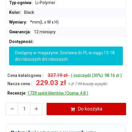
Typ ogniwa:
Li-Polymer
Kolor:
Black
Wymiary:
*mm(L x W x H)
Gwarancja:
12 miesięcy
Dostępność:
Dostępny w magazynie. Dostawa do PL w ciągu 13-18
dni roboczych dni roboczych.
327.19 zł
Cena katalogowa :
- ( oszczędź (30%): 98.16 zł )
229.03 zł
Nasza cena :
+ zł 7.99 koszty wysyłki
Recenzje:
1739 opinii klientów (Ocena: 4.8 )
Do koszyka