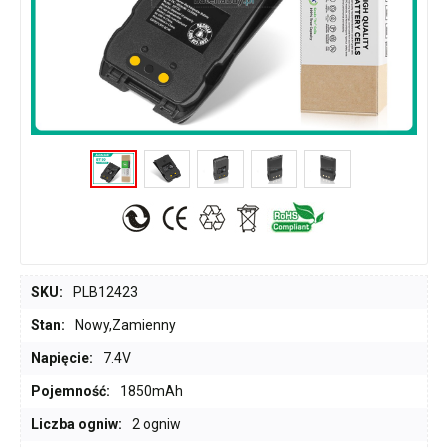
SKU:
PLB12423
Stan:
Nowy,Zamienny
Napięcie:
7.4V
Pojemność:
1850mAh
Liczba ogniw:
2 ogniw