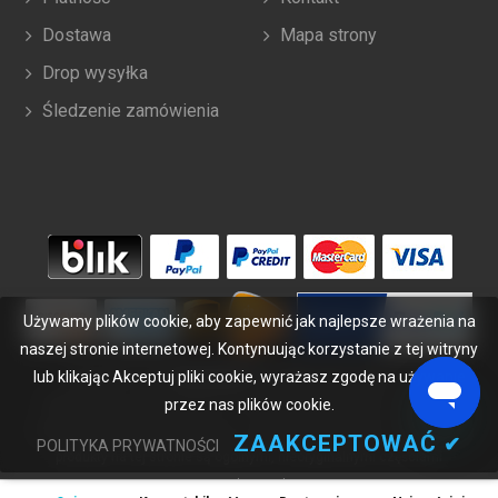
Dostawa
Mapa strony
Drop wysyłka
Śledzenie zamówienia
Używamy plików cookie, aby zapewnić jak najlepsze wrażenia na
naszej stronie internetowej. Kontynuując korzystanie z tej witryny
lub klikając Akceptuj pliki cookie, wyrażasz zgodę na używanie
Copyright ©
2026
bateriabuy.pl
. Wszelkie prawa zastrzeżone.
Wyznaczone znaki handlowe i marki są własnością ich właścicieli.
przez nas plików cookie.
BateriaBuy.pl nie jest powiązany z żadnymi markami OEM. Wszystkie
ZAAKCEPTOWAĆ
✔
POLITYKA PRYWATNOŚCI
produkty na tej stronie są ogólnymi, nieoryginalnymi częściami
zamiennymi.