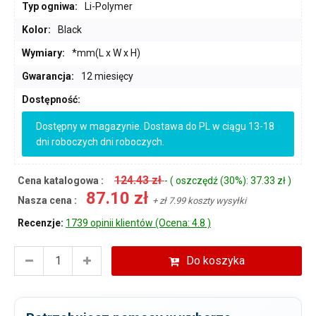
Typ ogniwa:
Li-Polymer
Kolor:
Black
Wymiary:
*mm(L x W x H)
Gwarancja:
12 miesięcy
Dostępność:
Dostępny w magazynie. Dostawa do PL w ciągu 13-18
dni roboczych dni roboczych.
124.43 zł
Cena katalogowa :
- ( oszczędź (30%): 37.33 zł )
87.10 zł
Nasza cena :
+ zł 7.99 koszty wysyłki
Recenzje:
1739 opinii klientów (Ocena: 4.8 )
Do koszyka