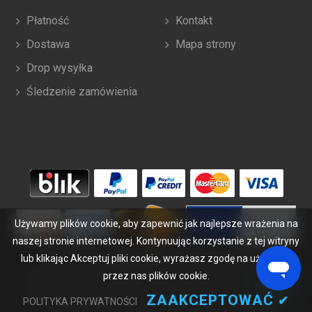
Płatność
Kontakt
Dostawa
Mapa strony
Drop wysyłka
Śledzenie zamówienia
Używamy plików cookie, aby zapewnić jak najlepsze wrażenia na
naszej stronie internetowej. Kontynuując korzystanie z tej witryny
lub klikając Akceptuj pliki cookie, wyrażasz zgodę na używanie
Copyright ©
2026
bateriabuy.pl
. Wszelkie prawa zastrzeżone.
Wyznaczone znaki handlowe i marki są własnością ich właścicieli.
przez nas plików cookie.
BateriaBuy.pl nie jest powiązany z żadnymi markami OEM. Wszystkie
ZAAKCEPTOWAĆ
✔
POLITYKA PRYWATNOŚCI
produkty na tej stronie są ogólnymi, nieoryginalnymi częściami