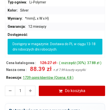
Typ ogniwa:
Li-Polymer
Kolor:
Silver
Wymiary:
*mm(L x W x H)
Gwarancja:
12 miesięcy
Dostępność:
Dostępny w magazynie. Dostawa do PL w ciągu 13-18
dni roboczych dni roboczych.
126.27 zł
Cena katalogowa :
- ( oszczędź (30%): 37.88 zł )
88.39 zł
Nasza cena :
+ zł 7.99 koszty wysyłki
Recenzje:
1739 opinii klientów (Ocena: 4.8 )
Do koszyka