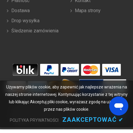
Płatność
Kontakt
Dostawa
Mapa strony
Drop wysyłka
Śledzenie zamówienia
Używamy plików cookie, aby zapewnić jak najlepsze wrażenia na
naszej stronie internetowej. Kontynuując korzystanie z tej witryny
lub klikając Akceptuj pliki cookie, wyrażasz zgodę na używanie
Copyright ©
2026
bateriabuy.pl
. Wszelkie prawa zastrzeżone.
Wyznaczone znaki handlowe i marki są własnością ich właścicieli.
przez nas plików cookie.
BateriaBuy.pl nie jest powiązany z żadnymi markami OEM. Wszystkie
ZAAKCEPTOWAĆ
✔
POLITYKA PRYWATNOŚCI
produkty na tej stronie są ogólnymi, nieoryginalnymi częściami
zamiennymi.