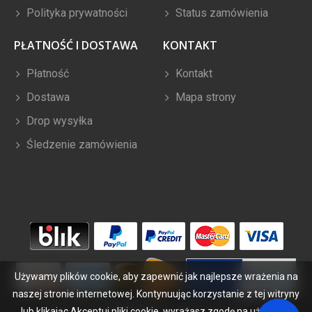
Polityka prywatności
Status zamówienia
PŁATNOŚĆ I DOSTAWA
KONTAKT
Płatność
Kontakt
Dostawa
Mapa strony
Drop wysyłka
Śledzenie zamówienia
Używamy plików cookie, aby zapewnić jak najlepsze wrażenia na
naszej stronie internetowej. Kontynuując korzystanie z tej witryny
lub klikając Akceptuj pliki cookie, wyrażasz zgodę na używanie
Copyright ©
2026
bateriabuy.pl
. Wszelkie prawa zastrzeżone.