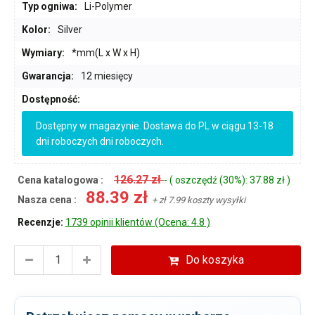
Typ ogniwa:
Li-Polymer
Kolor:
Silver
Wymiary:
*mm(L x W x H)
Gwarancja:
12 miesięcy
Dostępność:
Dostępny w magazynie. Dostawa do PL w ciągu 13-18
dni roboczych dni roboczych.
126.27 zł
Cena katalogowa :
- ( oszczędź (30%): 37.88 zł )
88.39 zł
Nasza cena :
+ zł 7.99 koszty wysyłki
Recenzje:
1739 opinii klientów (Ocena: 4.8 )
Do koszyka