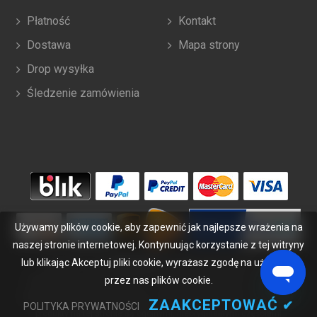
Płatność
Kontakt
Dostawa
Mapa strony
Drop wysyłka
Śledzenie zamówienia
Używamy plików cookie, aby zapewnić jak najlepsze wrażenia na
naszej stronie internetowej. Kontynuując korzystanie z tej witryny
lub klikając Akceptuj pliki cookie, wyrażasz zgodę na używanie
Copyright ©
2026
bateriabuy.pl
. Wszelkie prawa zastrzeżone.
Wyznaczone znaki handlowe i marki są własnością ich właścicieli.
przez nas plików cookie.
BateriaBuy.pl nie jest powiązany z żadnymi markami OEM. Wszystkie
ZAAKCEPTOWAĆ
✔
POLITYKA PRYWATNOŚCI
produkty na tej stronie są ogólnymi, nieoryginalnymi częściami