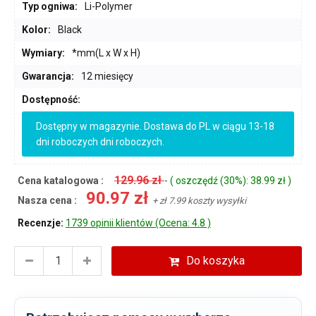
Typ ogniwa:
Li-Polymer
Kolor:
Black
Wymiary:
*mm(L x W x H)
Gwarancja:
12 miesięcy
Dostępność:
Dostępny w magazynie. Dostawa do PL w ciągu 13-18
dni roboczych dni roboczych.
129.96 zł
Cena katalogowa :
- ( oszczędź (30%): 38.99 zł )
90.97 zł
Nasza cena :
+ zł 7.99 koszty wysyłki
Recenzje:
1739 opinii klientów (Ocena: 4.8 )
Do koszyka