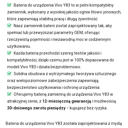
Bateria do urządzenia Vivo Y83
to w pełni kompatybilny
zamiennik, wykonany z wysokiej jakości ogniw litowo-jonowych,
które zapewniają stabilną pracę i długą żywotność.
Nasz
zamiennik baterii
został zaprojektowany tak, aby
spełniać lub przewyższać parametry OEM, oferując
rzeczywistą pojemność i niezawodną moc w codziennym
użytkowaniu.
Każda bateria przechodzi szereg testów jakości i
kompatybilności, dzięki czemu jest w 100% dopasowana do
modeli Vivo Y83 i działa bezproblemowo.
Solidna obudowa z wytrzymałego tworzywa sztucznego
oraz wielopoziomowe zabezpieczenia zapewniają
bezpieczeństwo użytkowania i ochronę urządzenia.
Oferujemy
baterię zamienną do urządzenia Vivo Y83
w
atrakcyjnej cenie, z
12-miesięczną gwarancją
i możliwością
30-dniowego zwrotu pieniędzy
– kupujesz bez ryzyka.
Bateria do urządzenia Vivo Y83
została zaprojektowana z myślą