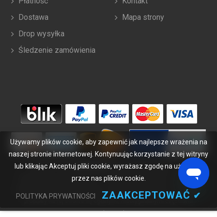
Płatność
Kontakt
Dostawa
Mapa strony
Drop wysyłka
Śledzenie zamówienia
Używamy plików cookie, aby zapewnić jak najlepsze wrażenia na
naszej stronie internetowej. Kontynuując korzystanie z tej witryny
lub klikając Akceptuj pliki cookie, wyrażasz zgodę na używanie
Copyright ©
2026
bateriabuy.pl
. Wszelkie prawa zastrzeżone.
Wyznaczone znaki handlowe i marki są własnością ich właścicieli.
przez nas plików cookie.
BateriaBuy.pl nie jest powiązany z żadnymi markami OEM. Wszystkie
ZAAKCEPTOWAĆ
✔
POLITYKA PRYWATNOŚCI
produkty na tej stronie są ogólnymi, nieoryginalnymi częściami
zamiennymi.