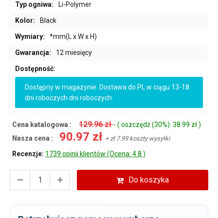
Typ ogniwa:
Li-Polymer
Kolor:
Black
Wymiary:
*mm(L x W x H)
Gwarancja:
12 miesięcy
Dostępność:
Dostępny w magazynie. Dostawa do PL w ciągu 13-18
dni roboczych dni roboczych.
129.96 zł
Cena katalogowa :
- ( oszczędź (30%): 38.99 zł )
90.97 zł
Nasza cena :
+ zł 7.99 koszty wysyłki
Recenzje:
1739 opinii klientów (Ocena: 4.8 )
Do koszyka