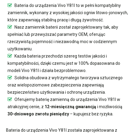
Bateria do urządzenia Vivo Y81I
to w pełni kompatybilny
zamiennik, wykonany z wysokiej jakości ogniw litowo-jonowych,
które zapewniają stabilną pracę i długą żywotność.
Nasz
zamiennik baterii
został zaprojektowany tak, aby
spełniać lub przewyższać parametry OEM, oferując
rzeczywistą pojemność i niezawodną moc w codziennym
użytkowaniu.
Każda bateria przechodzi szereg testów jakości i
kompatybilności, dzięki czemu jest w 100% dopasowana do
modeli Vivo Y81I i działa bezproblemowo.
Solidna obudowa z wytrzymałego tworzywa sztucznego
oraz wielopoziomowe zabezpieczenia zapewniają
bezpieczeństwo użytkowania i ochronę urządzenia.
Oferujemy
baterię zamienną do urządzenia Vivo Y81I
w
atrakcyjnej cenie, z
12-miesięczną gwarancją
i możliwością
30-dniowego zwrotu pieniędzy
– kupujesz bez ryzyka.
Bateria do urządzenia Vivo Y81I
została zaprojektowana z