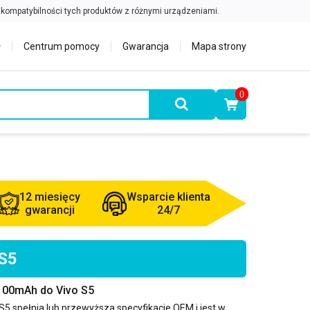
Centrum pomocy
Gwarancja
Mapa strony
0
12 miesięcy
Wsparcie klienta
gwarancji
24/7
 S5
100mAh do Vivo S5
 S5
spełnia lub przewyższa specyfikacje OEM i jest w