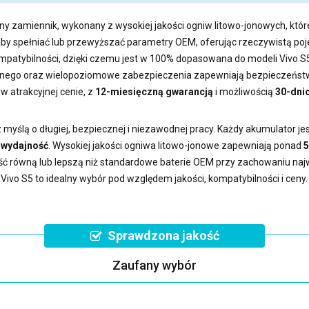
ny zamiennik, wykonany z wysokiej jakości ogniw litowo-jonowych, któr
aby spełniać lub przewyższać parametry OEM, oferując rzeczywistą 
ompatybilności, dzięki czemu jest w 100% dopasowana do modeli Vivo S
ego oraz wielopoziomowe zabezpieczenia zapewniają bezpieczeństwo
w atrakcyjnej cenie, z
12-miesięczną gwarancją
i możliwością
30-dni
myślą o długiej, bezpiecznej i niezawodnej pracy. Każdy akumulator j
ą wydajność
. Wysokiej jakości ogniwa litowo-jonowe zapewniają ponad
5
ść równą lub lepszą niż standardowe baterie OEM przy zachowaniu na
 Vivo S5
to idealny wybór pod względem jakości, kompatybilności i ceny.
Sprawdzona jakość
Zaufany wybór