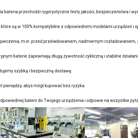
 bateria przechodzi rygorystyczne testy jakości, bezpieczeństwa i w
, które są w 100% kompatybilne z odpowiednimi modelami urządzeń i sp
ieczenia, m.in. przed przeładowaniem, nadmiernym rozładowaniem, 
nym baterie zapewniają długą żywotność cykliczną i stabilne działani
ujemy szybką i bezpieczną dostawę.
t pieniędzy, abyś mógł kupować bez ryzyka.
dpowiedniej baterii do Twojego urządzenia i odpowie na wszystkie pyta