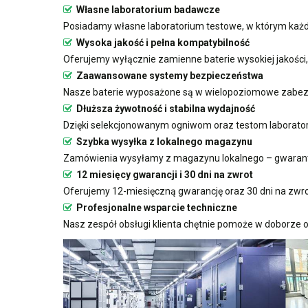
Własne laboratorium badawcze
Posiadamy własne laboratorium testowe, w którym każda
Wysoka jakość i pełna kompatybilność
Oferujemy wyłącznie zamienne baterie wysokiej jakości
Zaawansowane systemy bezpieczeństwa
Nasze baterie wyposażone są w wielopoziomowe zabezp
Dłuższa żywotność i stabilna wydajność
Dzięki selekcjonowanym ogniwom oraz testom laboratoryj
Szybka wysyłka z lokalnego magazynu
Zamówienia wysyłamy z magazynu lokalnego – gwarant
12 miesięcy gwarancji i 30 dni na zwrot
Oferujemy 12-miesięczną gwarancję oraz 30 dni na zwro
Profesjonalne wsparcie techniczne
Nasz zespół obsługi klienta chętnie pomoże w doborze o