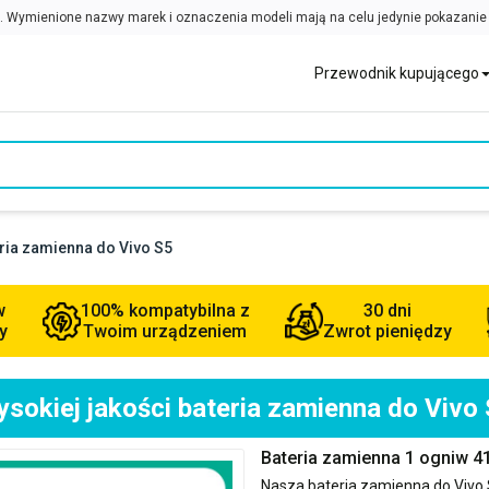
Przewodnik kupującego
eria zamienna do Vivo S5
w
100% kompatybilna z
30 dni
y
Twoim urządzeniem
Zwrot pieniędzy
sokiej jakości bateria zamienna do Vivo
Bateria zamienna 1 ogniw 4
Nasza bateria zamienna do
Vivo