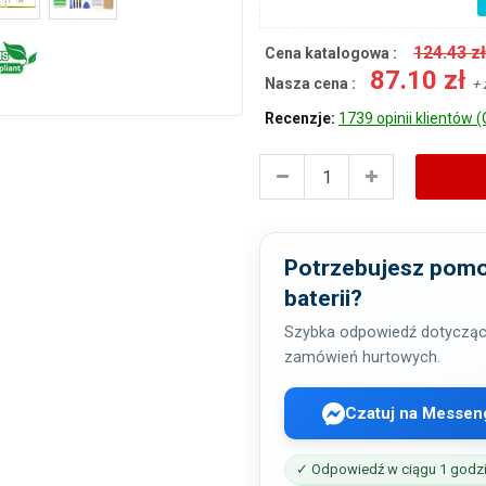
124.43 z
Cena katalogowa :
87.10 zł
Nasza cena :
+ 
Recenzje:
1739 opinii klientów (
Potrzebujesz pomo
baterii?
Szybka odpowiedź dotycząc
zamówień hurtowych.
Czatuj na Messen
✓ Odpowiedź w ciągu 1 godz