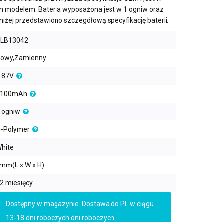
m modelem. Bateria wyposażona jest w
1 ogniw
oraz
oniżej przedstawiono szczegółową specyfikację baterii.
PLB13042
owy,Zamienny
.87V
4100mAh
 ogniw
i-Polymer
hite
mm(L x W x H)
2 miesięcy
Dostępny w magazynie. Dostawa do PL w ciągu
13-18 dni roboczych dni roboczych.