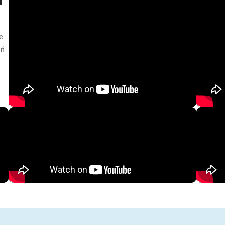
d
e
eń