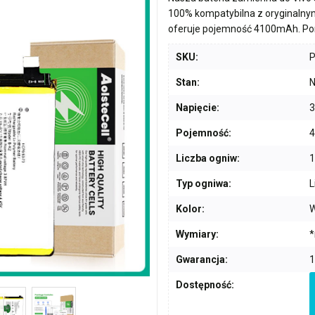
100% kompatybilna z oryginalny
oferuje pojemność
4100mAh
. P
SKU:
Stan:
N
Napięcie:
3
Pojemność:
Liczba ogniw:
1
Typ ogniwa:
L
Kolor:
W
Wymiary:
*
Gwarancja:
1
Dostępność: