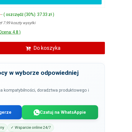
ł
- ( oszczędź (30%): 37.33 zł )
zł 7.99 koszty wysyłki
Ocena: 4.8 )
Do koszyka
cy w wyborze odpowiedniej
a kompatybilności, doradztwa produktowego i
gerze
Czatuj na WhatsAppie
iny
✓ Wsparcie online 24/7