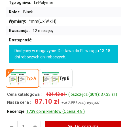
Typ ogniwa:
Li-Polymer
Kolor:
Black
Wymiary:
*mm(L x W x H)
Gwarancja:
12 miesięcy
Dostępność:
Dostępny w magazynie. Dostawa do PL w ciągu 13-18
dni roboczych dni roboczych.
Typ A
Typ B
124.43 zł
Cena katalogowa :
- ( oszczędź (30%): 37.33 zł )
87.10 zł
Nasza cena :
+ zł 7.99 koszty wysyłki
Recenzje:
1739 opinii klientów (Ocena: 4.8 )
Do koszyka