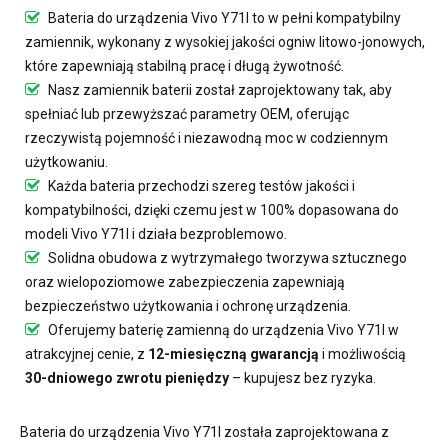
Bateria do urządzenia Vivo Y71I
to w pełni kompatybilny
zamiennik, wykonany z wysokiej jakości ogniw litowo-jonowych,
które zapewniają stabilną pracę i długą żywotność.
Nasz
zamiennik baterii
został zaprojektowany tak, aby
spełniać lub przewyższać parametry OEM, oferując
rzeczywistą pojemność i niezawodną moc w codziennym
użytkowaniu.
Każda bateria przechodzi szereg testów jakości i
kompatybilności, dzięki czemu jest w 100% dopasowana do
modeli Vivo Y71I i działa bezproblemowo.
Solidna obudowa z wytrzymałego tworzywa sztucznego
oraz wielopoziomowe zabezpieczenia zapewniają
bezpieczeństwo użytkowania i ochronę urządzenia.
Oferujemy
baterię zamienną do urządzenia Vivo Y71I
w
atrakcyjnej cenie, z
12-miesięczną gwarancją
i możliwością
30-dniowego zwrotu pieniędzy
– kupujesz bez ryzyka.
Bateria do urządzenia Vivo Y71I
została zaprojektowana z