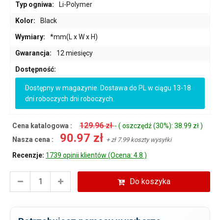
Typ ogniwa:
Li-Polymer
Kolor:
Black
Wymiary:
*mm(L x W x H)
Gwarancja:
12 miesięcy
Dostępność:
Dostępny w magazynie. Dostawa do PL w ciągu 13-18
dni roboczych dni roboczych.
129.96 zł
Cena katalogowa :
- ( oszczędź (30%): 38.99 zł )
90.97 zł
Nasza cena :
+ zł 7.99 koszty wysyłki
Recenzje:
1739 opinii klientów (Ocena: 4.8 )
Do koszyka