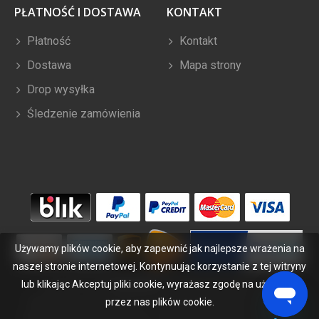
PŁATNOŚĆ I DOSTAWA
KONTAKT
Płatność
Kontakt
Dostawa
Mapa strony
Drop wysyłka
Śledzenie zamówienia
Używamy plików cookie, aby zapewnić jak najlepsze wrażenia na
naszej stronie internetowej. Kontynuując korzystanie z tej witryny
lub klikając Akceptuj pliki cookie, wyrażasz zgodę na używanie
Copyright ©
2026
bateriabuy.pl
. Wszelkie prawa zastrzeżone.
Wyznaczone znaki handlowe i marki są własnością ich właścicieli.
przez nas plików cookie.
BateriaBuy.pl nie jest powiązany z żadnymi markami OEM. Wszystkie