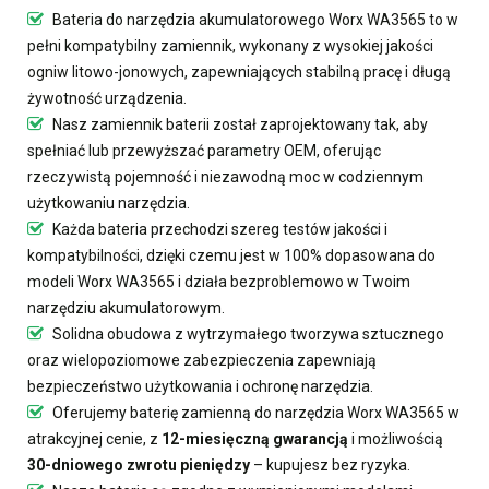
Bateria do narzędzia akumulatorowego Worx WA3565
to w
pełni kompatybilny zamiennik, wykonany z wysokiej jakości
ogniw litowo-jonowych, zapewniających stabilną pracę i długą
żywotność urządzenia.
Nasz
zamiennik baterii
został zaprojektowany tak, aby
spełniać lub przewyższać parametry OEM, oferując
rzeczywistą pojemność i niezawodną moc w codziennym
użytkowaniu narzędzia.
Każda bateria przechodzi szereg testów jakości i
kompatybilności, dzięki czemu jest w 100% dopasowana do
modeli Worx WA3565 i działa bezproblemowo w Twoim
narzędziu akumulatorowym.
Solidna obudowa z wytrzymałego tworzywa sztucznego
oraz wielopoziomowe zabezpieczenia zapewniają
bezpieczeństwo użytkowania i ochronę narzędzia.
Oferujemy
baterię zamienną do narzędzia Worx WA3565
w
atrakcyjnej cenie, z
12-miesięczną gwarancją
i możliwością
30-dniowego zwrotu pieniędzy
– kupujesz bez ryzyka.