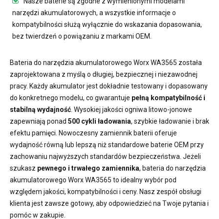
Nasze baterie są zgodne z wymienionymi modelami
narzędzi akumulatorowych, a wszystkie informacje o
kompatybilności służą wyłącznie do wskazania dopasowania,
bez twierdzeń o powiązaniu z markami OEM.
Bateria do narzędzia akumulatorowego Worx WA3565
została
zaprojektowana z myślą o długiej, bezpiecznej i niezawodnej
pracy. Każdy akumulator jest dokładnie testowany i dopasowany
do konkretnego modelu, co gwarantuje
pełną kompatybilność i
stabilną wydajność
. Wysokiej jakości ogniwa litowo-jonowe
zapewniają ponad
500 cykli ładowania
, szybkie ładowanie i brak
efektu pamięci. Nowoczesny
zamiennik baterii
oferuje
wydajność równą lub lepszą niż standardowe baterie OEM przy
zachowaniu najwyższych standardów bezpieczeństwa. Jeżeli
szukasz
pewnego i trwałego zamiennika
,
bateria do narzędzia
akumulatorowego Worx WA3565
to idealny wybór pod
względem jakości, kompatybilności i ceny. Nasz zespół obsługi
klienta jest zawsze gotowy, aby odpowiedzieć na Twoje pytania i
pomóc w zakupie.