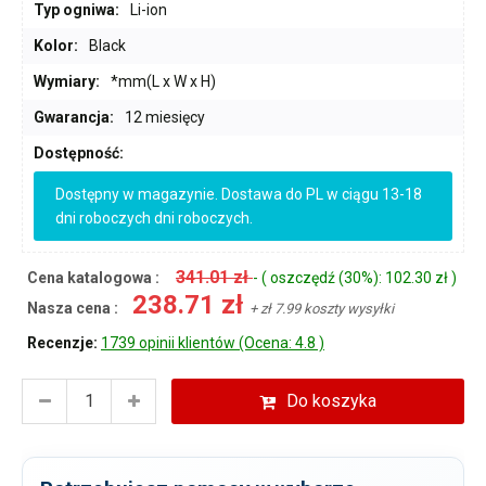
Typ ogniwa:
Li-ion
Kolor:
Black
Wymiary:
*mm(L x W x H)
Gwarancja:
12 miesięcy
Dostępność:
Dostępny w magazynie. Dostawa do PL w ciągu 13-18
dni roboczych dni roboczych.
341.01 zł
Cena katalogowa :
- ( oszczędź (30%): 102.30 zł )
238.71 zł
Nasza cena :
+ zł 7.99 koszty wysyłki
Recenzje:
1739 opinii klientów (Ocena: 4.8 )
Do koszyka