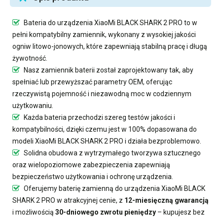
Bateria do urządzenia XiaoMi BLACK SHARK 2 PRO
to w
pełni kompatybilny zamiennik, wykonany z wysokiej jakości
ogniw litowo-jonowych, które zapewniają stabilną pracę i długą
żywotność.
Nasz
zamiennik baterii
został zaprojektowany tak, aby
spełniać lub przewyższać parametry OEM, oferując
rzeczywistą pojemność i niezawodną moc w codziennym
użytkowaniu.
Każda bateria przechodzi szereg testów jakości i
kompatybilności, dzięki czemu jest w 100% dopasowana do
modeli XiaoMi BLACK SHARK 2 PRO i działa bezproblemowo.
Solidna obudowa z wytrzymałego tworzywa sztucznego
oraz wielopoziomowe zabezpieczenia zapewniają
bezpieczeństwo użytkowania i ochronę urządzenia.
Oferujemy
baterię zamienną do urządzenia XiaoMi BLACK
SHARK 2 PRO
w atrakcyjnej cenie, z
12-miesięczną gwarancją
i możliwością
30-dniowego zwrotu pieniędzy
– kupujesz bez