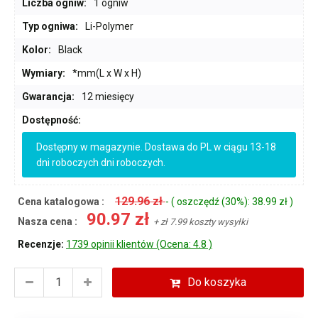
Liczba ogniw:
1 ogniw
Typ ogniwa:
Li-Polymer
Kolor:
Black
Wymiary:
*mm(L x W x H)
Gwarancja:
12 miesięcy
Dostępność:
Dostępny w magazynie. Dostawa do PL w ciągu 13-18
dni roboczych dni roboczych.
129.96 zł
Cena katalogowa :
- ( oszczędź (30%): 38.99 zł )
90.97 zł
Nasza cena :
+ zł 7.99 koszty wysyłki
Recenzje:
1739 opinii klientów (Ocena: 4.8 )
Do koszyka