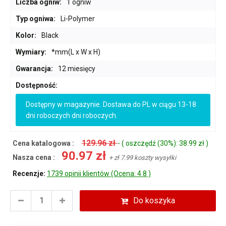
Liczba ogniw:
1 ogniw
Typ ogniwa:
Li-Polymer
Kolor:
Black
Wymiary:
*mm(L x W x H)
Gwarancja:
12 miesięcy
Dostępność:
Dostępny w magazynie. Dostawa do PL w ciągu 13-18
dni roboczych dni roboczych.
129.96 zł
Cena katalogowa :
- ( oszczędź (30%): 38.99 zł )
90.97 zł
Nasza cena :
+ zł 7.99 koszty wysyłki
Recenzje:
1739 opinii klientów (Ocena: 4.8 )
Do koszyka