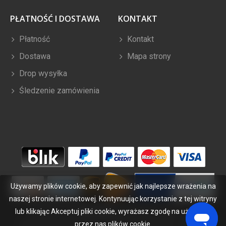
PŁATNOŚĆ I DOSTAWA
KONTAKT
Płatność
Kontakt
Dostawa
Mapa strony
Drop wysyłka
Śledzenie zamówienia
Używamy plików cookie, aby zapewnić jak najlepsze wrażenia na
naszej stronie internetowej. Kontynuując korzystanie z tej witryny
lub klikając Akceptuj pliki cookie, wyrażasz zgodę na używanie
Copyright ©
2026
bateriabuy.pl
. Wszelkie prawa zastrzeżone.
Wyznaczone znaki handlowe i marki są własnością ich właścicieli.
przez nas plików cookie.