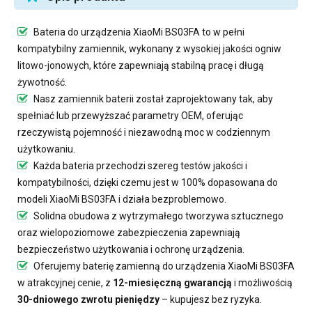
Bateria do urządzenia XiaoMi BS03FA
to w pełni
kompatybilny zamiennik, wykonany z wysokiej jakości ogniw
litowo-jonowych, które zapewniają stabilną pracę i długą
żywotność.
Nasz
zamiennik baterii
został zaprojektowany tak, aby
spełniać lub przewyższać parametry OEM, oferując
rzeczywistą pojemność i niezawodną moc w codziennym
użytkowaniu.
Każda bateria przechodzi szereg testów jakości i
kompatybilności, dzięki czemu jest w 100% dopasowana do
modeli XiaoMi BS03FA i działa bezproblemowo.
Solidna obudowa z wytrzymałego tworzywa sztucznego
oraz wielopoziomowe zabezpieczenia zapewniają
bezpieczeństwo użytkowania i ochronę urządzenia.
Oferujemy
baterię zamienną do urządzenia XiaoMi BS03FA
w atrakcyjnej cenie, z
12-miesięczną gwarancją
i możliwością
30-dniowego zwrotu pieniędzy
– kupujesz bez ryzyka.