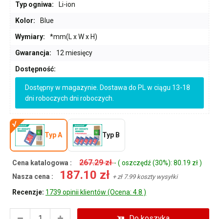
Typ ogniwa:
Li-ion
Kolor:
Blue
Wymiary:
*mm(L x W x H)
Gwarancja:
12 miesięcy
Dostępność:
Dostępny w magazynie. Dostawa do PL w ciągu 13-18
dni roboczych dni roboczych.
Typ A
Typ B
267.29 zł
Cena katalogowa :
- ( oszczędź (30%): 80.19 zł )
187.10 zł
Nasza cena :
+ zł 7.99 koszty wysyłki
Recenzje:
1739 opinii klientów (Ocena: 4.8 )
Do koszyka