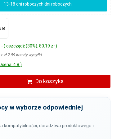
13-18 dni roboczych dni roboczych.
p B
ł
- ( oszczędź (30%): 80.19 zł )
ł
+ zł 7.99 koszty wysyłki
Ocena: 4.8 )
Do koszyka
cy w wyborze odpowiedniej
a kompatybilności, doradztwa produktowego i