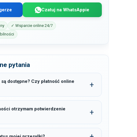
gerze
Czatuj na WhatsAppie
iny
✓ Wsparcie online 24/7
ilności
ne pytania
 są dostępne? Czy płatność online
ności otrzymam potwierdzenie
tus mojej przesyłki?