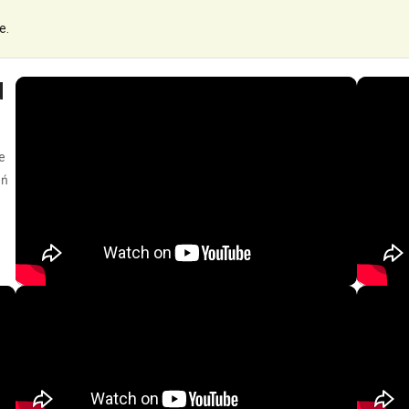
e.
d
e
eń