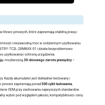
w litowo-jonowych, które zapewniają stabilną pracę i
pojemność i niezawodną moc w codziennym użytkowaniu.
bra BTRY-TC2L-2XMAXX-01 i działa bezproblemowo.
 użytkowania i ochronę urządzenia.
ją
i możliwością
30-dniowego zwrotu pieniędzy
–
cy. Każdy akumulator jest dokładnie testowany i
owo-jonowe zapewniają ponad
500 cykli ładowania
,
baterie OEM przy zachowaniu najwyższych standardów
alny wybór pod względem jakości, kompatybilności i ceny.