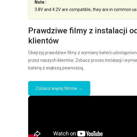
Note :
3.8V and 4.2V are compatible, they are in common us
Prawdziwe filmy z instalacji o
klientów
Obejrzyj prawdziwe filmy z wymiany baterii udostępnion
przez naszych klientów. Zobacz proces instalacji i wymi
baterię z większą pewnością.
Zobacz więcej filmów →