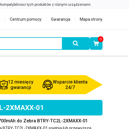
Centrum pomocy
Gwarancja
Mapa strony
0
12 miesięcy
Wsparcie klienta
gwarancji
24/7
C2L-2XMAXX-01
 3700mAh do Zebra BTRY-TC2L-2XMAXX-01
a BTRY-TC2L-2XMAXX-01
spełnia lub przewyższa