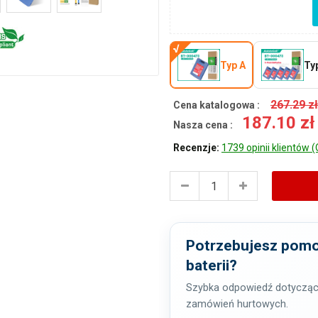
Typ A
Ty
267.29 z
Cena katalogowa :
187.10 z
Nasza cena :
Recenzje:
1739 opinii klientów (
Potrzebujesz pomo
baterii?
Szybka odpowiedź dotycząc
zamówień hurtowych.