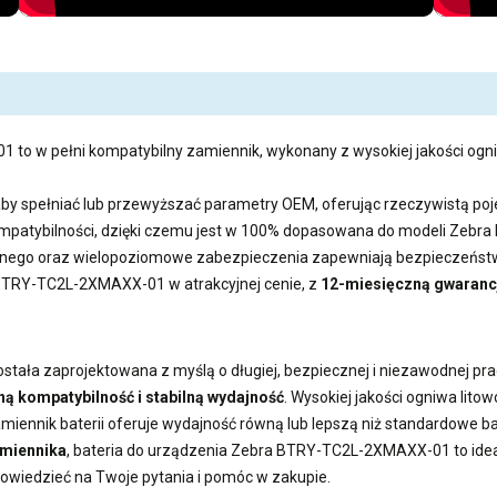
01
to w pełni kompatybilny zamiennik, wykonany z wysokiej jakości ogni
aby spełniać lub przewyższać parametry OEM, oferując rzeczywistą 
 kompatybilności, dzięki czemu jest w 100% dopasowana do modeli Ze
ego oraz wielopoziomowe zabezpieczenia zapewniają bezpieczeństwo
a BTRY-TC2L-2XMAXX-01
w atrakcyjnej cenie, z
12-miesięczną gwaranc
stała zaprojektowana z myślą o długiej, bezpiecznej i niezawodnej pra
ną kompatybilność i stabilną wydajność
. Wysokiej jakości ogniwa lit
miennik baterii
oferuje wydajność równą lub lepszą niż standardowe 
amiennika
,
bateria do urządzenia Zebra BTRY-TC2L-2XMAXX-01
to ide
powiedzieć na Twoje pytania i pomóc w zakupie.