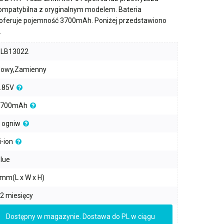
kompatybilna z oryginalnym modelem. Bateria
oferuje pojemność
3700mAh
. Poniżej przedstawiono
.
PLB13022
owy,Zamienny
.85V
3700mAh
 ogniw
i-ion
lue
mm(L x W x H)
2 miesięcy
Dostępny w magazynie. Dostawa do PL w ciągu