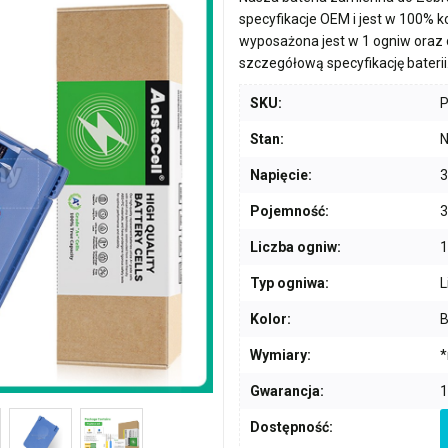
specyfikacje OEM i jest w 100% 
wyposażona jest w
1 ogniw
oraz 
szczegółową specyfikację baterii
SKU:
Stan:
N
Napięcie:
3
Pojemność:
Liczba ogniw:
1
Typ ogniwa:
L
Kolor:
B
Wymiary:
*
Gwarancja:
1
Dostępność: