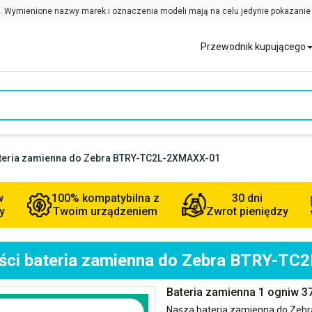
Przewodnik kupującego
ateria zamienna do Zebra BTRY-TC2L-2XMAXX-01
w
100% kompatybilna z
30 dni
y
Twoim urządzeniem
Zwrot pieniędzy
ości bateria zamienna do Zebra BTRY-T
Bateria zamienna 1 ogniw
Nasza bateria zamienna do
Zebr