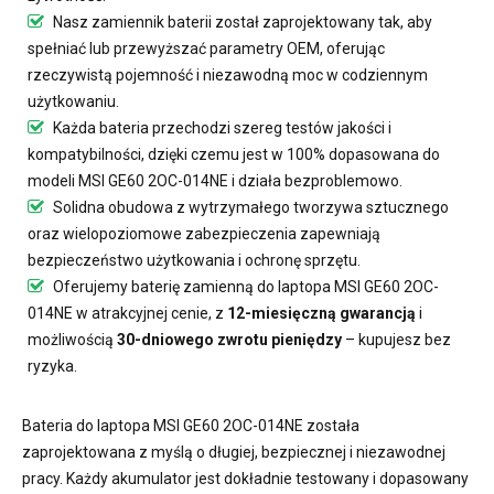
Nasz
zamiennik baterii
został zaprojektowany tak, aby
spełniać lub przewyższać parametry OEM, oferując
rzeczywistą pojemność i niezawodną moc w codziennym
użytkowaniu.
Każda bateria przechodzi szereg testów jakości i
kompatybilności, dzięki czemu jest w 100% dopasowana do
modeli MSI GE60 2OC-014NE i działa bezproblemowo.
Solidna obudowa z wytrzymałego tworzywa sztucznego
oraz wielopoziomowe zabezpieczenia zapewniają
bezpieczeństwo użytkowania i ochronę sprzętu.
Oferujemy
baterię zamienną do laptopa MSI GE60 2OC-
014NE
w atrakcyjnej cenie, z
12-miesięczną gwarancją
i
możliwością
30-dniowego zwrotu pieniędzy
– kupujesz bez
ryzyka.
Bateria do laptopa MSI GE60 2OC-014NE
została
zaprojektowana z myślą o długiej, bezpiecznej i niezawodnej
pracy. Każdy akumulator jest dokładnie testowany i dopasowany