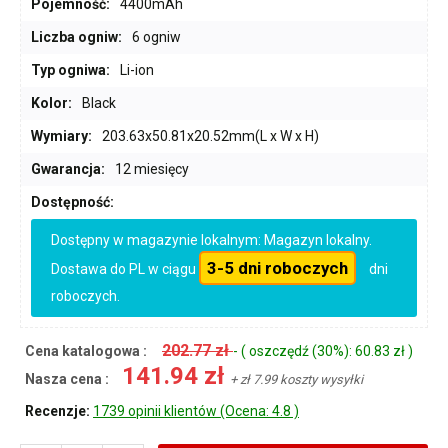
Pojemność:
4400mAh
Liczba ogniw:
6 ogniw
Typ ogniwa:
Li-ion
Kolor:
Black
Wymiary:
203.63x50.81x20.52mm(L x W x H)
Gwarancja:
12 miesięcy
Dostępność:
Dostępny w magazynie lokalnym: Magazyn lokalny.
3-5 dni roboczych
Dostawa do PL w ciągu
dni
roboczych.
202.77 zł
Cena katalogowa :
- ( oszczędź (30%): 60.83 zł )
141.94 zł
Nasza cena :
+ zł 7.99 koszty wysyłki
Recenzje:
1739 opinii klientów (Ocena: 4.8 )