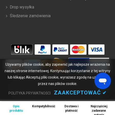
Drop wysyłka
Śledzenie zamówienia
Używamy plików cookie, aby zapewnić jak najlepsze wrażenia na
naszej stronie internetowej. Kontynuując korzystanie z tej witryny
lub klikając Akceptuj pliki cookie, wyrażasz zgodę na używanie
Copyright ©
2026
bateriabuy.pl
. Wszelkie prawa zastrzeżone.
przez nas plików cookie.
Wyznaczone znaki handlowe i marki są własnością ich właścicieli.
BateriaBuy.pl nie jest powiązany z żadnymi markami OEM. Wszystkie
ZAAKCEPTOWAĆ
✔
POLITYKA PRYWATNOŚCI
produkty na tej stronie są ogólnymi, nieoryginalnymi częściami
zamiennymi.
Opis
Kompatybilność
Dostawa i
Najczęściej
Wymienione nazwy marek i oznaczenia modeli mają jedynie na celu
produktu
płatność
zadawane
wykazanie zgodności tych produktów z różnymi urządzeniami.