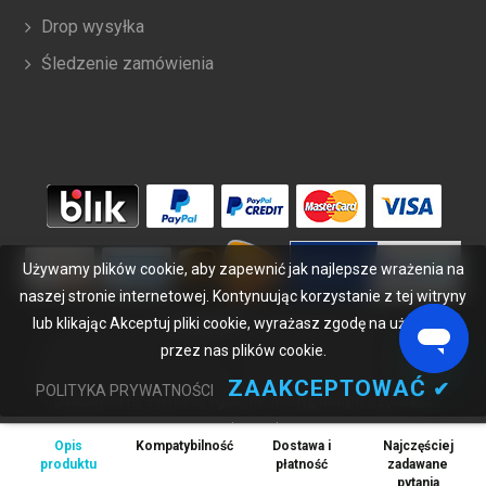
Drop wysyłka
Śledzenie zamówienia
Używamy plików cookie, aby zapewnić jak najlepsze wrażenia na
naszej stronie internetowej. Kontynuując korzystanie z tej witryny
lub klikając Akceptuj pliki cookie, wyrażasz zgodę na używanie
Copyright ©
2026
bateriabuy.pl
. Wszelkie prawa zastrzeżone.
Wyznaczone znaki handlowe i marki są własnością ich właścicieli.
przez nas plików cookie.
BateriaBuy.pl nie jest powiązany z żadnymi markami OEM. Wszystkie
ZAAKCEPTOWAĆ
✔
POLITYKA PRYWATNOŚCI
produkty na tej stronie są ogólnymi, nieoryginalnymi częściami
zamiennymi.
Opis
Kompatybilność
Dostawa i
Najczęściej
Wymienione nazwy marek i oznaczenia modeli mają jedynie na celu
produktu
płatność
zadawane
wykazanie zgodności tych produktów z różnymi urządzeniami.
pytania