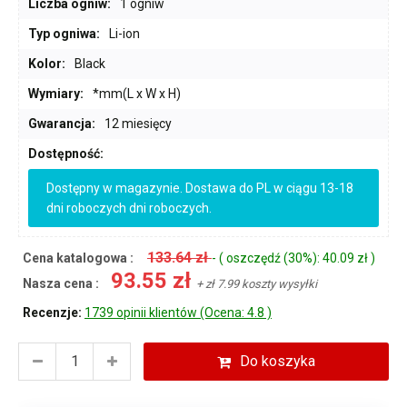
Liczba ogniw:
1 ogniw
Typ ogniwa:
Li-ion
Kolor:
Black
Wymiary:
*mm(L x W x H)
Gwarancja:
12 miesięcy
Dostępność:
Dostępny w magazynie. Dostawa do PL w ciągu 13-18
dni roboczych dni roboczych.
133.64 zł
Cena katalogowa :
- ( oszczędź (30%): 40.09 zł )
93.55 zł
Nasza cena :
+ zł 7.99 koszty wysyłki
Recenzje:
1739 opinii klientów (Ocena: 4.8 )
Do koszyka