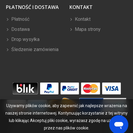
PŁATNOŚĆ I DOSTAWA
KONTAKT
Płatność
Kontakt
Dostawa
Mapa strony
Drop wysyłka
Śledzenie zamówienia
Używamy plików cookie, aby zapewnić jak najlepsze wrażenia na
naszej stronie internetowej. Kontynuując korzystanie z tej witryny
lub klikając Akceptuj pliki cookie, wyrażasz zgodę na używanie
Copyright ©
2026
bateriabuy.pl
. Wszelkie prawa zastrzeżone.
Wyznaczone znaki handlowe i marki są własnością ich właścicieli.
przez nas plików cookie.