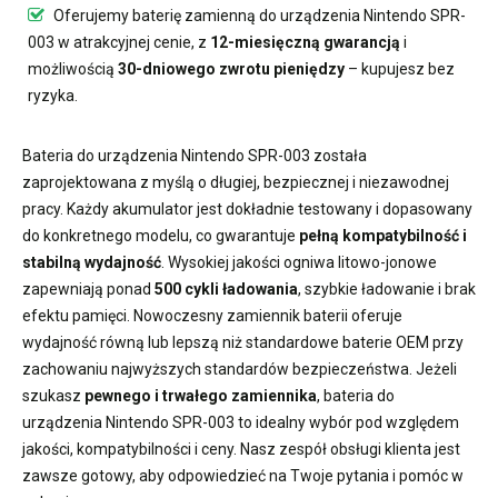
Oferujemy
baterię zamienną do urządzenia Nintendo SPR-
003
w atrakcyjnej cenie, z
12-miesięczną gwarancją
i
możliwością
30-dniowego zwrotu pieniędzy
– kupujesz bez
ryzyka.
Bateria do urządzenia Nintendo SPR-003
została
zaprojektowana z myślą o długiej, bezpiecznej i niezawodnej
pracy. Każdy akumulator jest dokładnie testowany i dopasowany
do konkretnego modelu, co gwarantuje
pełną kompatybilność i
stabilną wydajność
. Wysokiej jakości ogniwa litowo-jonowe
zapewniają ponad
500 cykli ładowania
, szybkie ładowanie i brak
efektu pamięci. Nowoczesny
zamiennik baterii
oferuje
wydajność równą lub lepszą niż standardowe baterie OEM przy
zachowaniu najwyższych standardów bezpieczeństwa. Jeżeli
szukasz
pewnego i trwałego zamiennika
,
bateria do
urządzenia Nintendo SPR-003
to idealny wybór pod względem
jakości, kompatybilności i ceny. Nasz zespół obsługi klienta jest
zawsze gotowy, aby odpowiedzieć na Twoje pytania i pomóc w