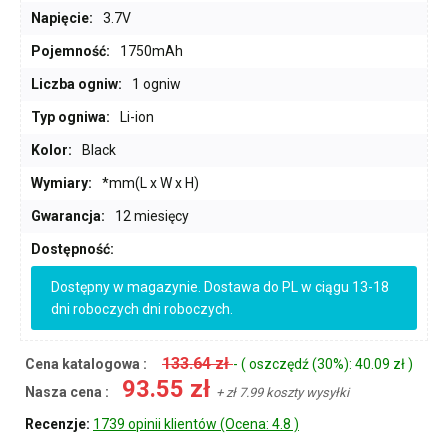
Napięcie:
3.7V
Pojemność:
1750mAh
Liczba ogniw:
1 ogniw
Typ ogniwa:
Li-ion
Kolor:
Black
Wymiary:
*mm(L x W x H)
Gwarancja:
12 miesięcy
Dostępność:
Dostępny w magazynie. Dostawa do PL w ciągu 13-18
dni roboczych dni roboczych.
133.64 zł
Cena katalogowa :
- ( oszczędź (30%): 40.09 zł )
93.55 zł
Nasza cena :
+ zł 7.99 koszty wysyłki
Recenzje:
1739 opinii klientów (Ocena: 4.8 )