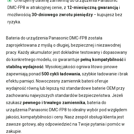
Oferujemy
baterię zamienną do urządzenia Panasonic
DMC-FP8
w atrakcyjnej cenie, z
12-miesięczną gwarancją
i
możliwością
30-dniowego zwrotu pieniędzy
– kupujesz bez
ryzyka.
Bateria do urządzenia Panasonic DMC-FP8
została
zaprojektowana z myślą o długiej, bezpiecznej i niezawodnej
pracy. Każdy akumulator jest dokładnie testowany i dopasowany
do konkretnego modelu, co gwarantuje
pełną kompatybilność i
stabilną wydajność
. Wysokiej jakości ogniwa litowo-jonowe
zapewniają ponad
500 cykli ładowania
, szybkie ładowanie i brak
efektu pamięci. Nowoczesny
zamiennik baterii
oferuje
wydajność równą lub lepszą niż standardowe baterie OEM przy
zachowaniu najwyższych standardów bezpieczeństwa. Jeżeli
szukasz
pewnego i trwałego zamiennika
,
bateria do
urządzenia Panasonic DMC-FP8
to idealny wybór pod względem
jakości, kompatybilności i ceny. Nasz zespół obsługi klienta jest
zawsze gotowy, aby odpowiedzieć na Twoje pytania i pomóc w
zakupie.