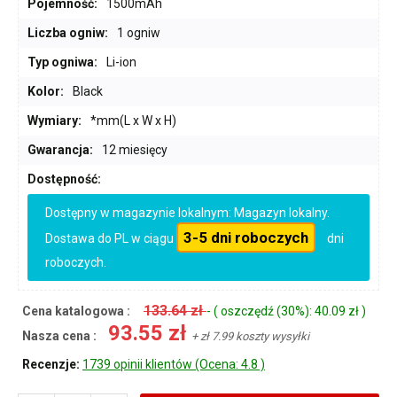
Pojemność:
1500mAh
Liczba ogniw:
1 ogniw
Typ ogniwa:
Li-ion
Kolor:
Black
Wymiary:
*mm(L x W x H)
Gwarancja:
12 miesięcy
Dostępność:
Dostępny w magazynie lokalnym: Magazyn lokalny.
3-5 dni roboczych
Dostawa do PL w ciągu
dni
roboczych.
133.64 zł
Cena katalogowa :
- ( oszczędź (30%): 40.09 zł )
93.55 zł
Nasza cena :
+ zł 7.99 koszty wysyłki
Recenzje:
1739 opinii klientów (Ocena: 4.8 )