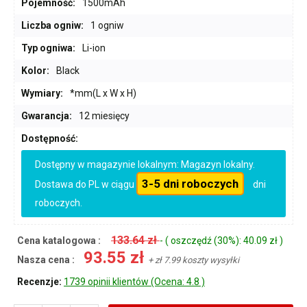
Pojemność:
1500mAh
Liczba ogniw:
1 ogniw
Typ ogniwa:
Li-ion
Kolor:
Black
Wymiary:
*mm(L x W x H)
Gwarancja:
12 miesięcy
Dostępność:
Dostępny w magazynie lokalnym: Magazyn lokalny.
3-5 dni roboczych
Dostawa do PL w ciągu
dni
roboczych.
133.64 zł
Cena katalogowa :
- ( oszczędź (30%): 40.09 zł )
93.55 zł
Nasza cena :
+ zł 7.99 koszty wysyłki
Recenzje:
1739 opinii klientów (Ocena: 4.8 )