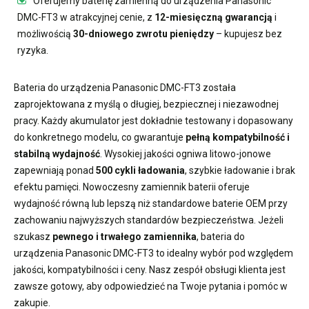
Oferujemy
baterię zamienną do urządzenia Panasonic
DMC-FT3
w atrakcyjnej cenie, z
12-miesięczną gwarancją
i
możliwością
30-dniowego zwrotu pieniędzy
– kupujesz bez
ryzyka.
Bateria do urządzenia Panasonic DMC-FT3
została
zaprojektowana z myślą o długiej, bezpiecznej i niezawodnej
pracy. Każdy akumulator jest dokładnie testowany i dopasowany
do konkretnego modelu, co gwarantuje
pełną kompatybilność i
stabilną wydajność
. Wysokiej jakości ogniwa litowo-jonowe
zapewniają ponad
500 cykli ładowania
, szybkie ładowanie i brak
efektu pamięci. Nowoczesny
zamiennik baterii
oferuje
wydajność równą lub lepszą niż standardowe baterie OEM przy
zachowaniu najwyższych standardów bezpieczeństwa. Jeżeli
szukasz
pewnego i trwałego zamiennika
,
bateria do
urządzenia Panasonic DMC-FT3
to idealny wybór pod względem
jakości, kompatybilności i ceny. Nasz zespół obsługi klienta jest
zawsze gotowy, aby odpowiedzieć na Twoje pytania i pomóc w
zakupie.