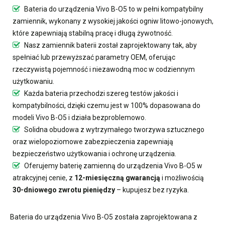
Bateria do urządzenia Vivo B-O5
to w pełni kompatybilny
zamiennik, wykonany z wysokiej jakości ogniw litowo-jonowych,
które zapewniają stabilną pracę i długą żywotność.
Nasz
zamiennik baterii
został zaprojektowany tak, aby
spełniać lub przewyższać parametry OEM, oferując
rzeczywistą pojemność i niezawodną moc w codziennym
użytkowaniu.
Każda bateria przechodzi szereg testów jakości i
kompatybilności, dzięki czemu jest w 100% dopasowana do
modeli Vivo B-O5 i działa bezproblemowo.
Solidna obudowa z wytrzymałego tworzywa sztucznego
oraz wielopoziomowe zabezpieczenia zapewniają
bezpieczeństwo użytkowania i ochronę urządzenia.
Oferujemy
baterię zamienną do urządzenia Vivo B-O5
w
atrakcyjnej cenie, z
12-miesięczną gwarancją
i możliwością
30-dniowego zwrotu pieniędzy
– kupujesz bez ryzyka.
Bateria do urządzenia Vivo B-O5
została zaprojektowana z