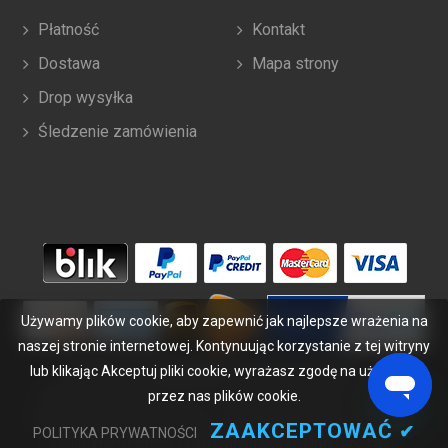
Płatność
Kontakt
Dostawa
Mapa strony
Drop wysyłka
Śledzenie zamówienia
Używamy plików cookie, aby zapewnić jak najlepsze wrażenia na
naszej stronie internetowej. Kontynuując korzystanie z tej witryny
lub klikając Akceptuj pliki cookie, wyrażasz zgodę na używanie
Copyright ©
2026
bateriabuy.pl
. Wszelkie prawa zastrzeżone.
Wyznaczone znaki handlowe i marki są własnością ich właścicieli.
przez nas plików cookie.
BateriaBuy.pl nie jest powiązany z żadnymi markami OEM. Wszystkie
ZAAKCEPTOWAĆ
✔
POLITYKA PRYWATNOŚCI
produkty na tej stronie są ogólnymi, nieoryginalnymi częściami