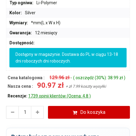
Typ ogniwa:
Li-Polymer
Kolor:
Silver
Wymiary:
*mm(L x W x H)
Gwarancja:
12 miesięcy
Dostępność:
Dostępny w magazynie. Dostawa do PL w ciągu 13-18
dni roboczych dni roboczych.
129.96 zł
Cena katalogowa :
- ( oszczędź (30%): 38.99 zł )
90.97 zł
Nasza cena :
+ zł 7.99 koszty wysyłki
Recenzje:
1739 opinii klientów (Ocena: 4.8 )
Do koszyka