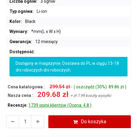
Liczba ogniw:
3 ogniw
Typ ogniwa:
Li-ion
Kolor:
Black
Wymiary:
*mm(L x W x H)
Gwarancja:
12 miesięcy
Dostępność:
Dostępny w magazynie. Dostawa do PL w ciągu 13-18
dni roboczych dni roboczych.
299.54 zł
Cena katalogowa :
- ( oszczędź (30%): 89.86 zł )
209.68 zł
Nasza cena :
+ zł 7.99 koszty wysyłki
Recenzje:
1739 opinii klientów (Ocena: 4.8 )
Do koszyka