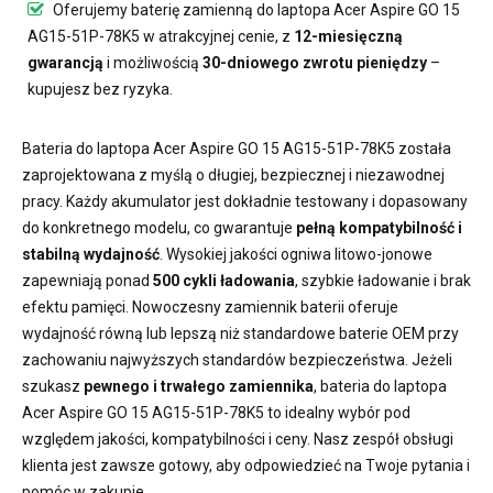
Oferujemy
baterię zamienną do laptopa Acer Aspire GO 15
AG15-51P-78K5
w atrakcyjnej cenie, z
12-miesięczną
gwarancją
i możliwością
30-dniowego zwrotu pieniędzy
–
kupujesz bez ryzyka.
Bateria do laptopa Acer Aspire GO 15 AG15-51P-78K5
została
zaprojektowana z myślą o długiej, bezpiecznej i niezawodnej
pracy. Każdy akumulator jest dokładnie testowany i dopasowany
do konkretnego modelu, co gwarantuje
pełną kompatybilność i
stabilną wydajność
. Wysokiej jakości ogniwa litowo-jonowe
zapewniają ponad
500 cykli ładowania
, szybkie ładowanie i brak
efektu pamięci. Nowoczesny
zamiennik baterii
oferuje
wydajność równą lub lepszą niż standardowe baterie OEM przy
zachowaniu najwyższych standardów bezpieczeństwa. Jeżeli
szukasz
pewnego i trwałego zamiennika
,
bateria do laptopa
Acer Aspire GO 15 AG15-51P-78K5
to idealny wybór pod
względem jakości, kompatybilności i ceny. Nasz zespół obsługi
klienta jest zawsze gotowy, aby odpowiedzieć na Twoje pytania i
pomóc w zakupie.