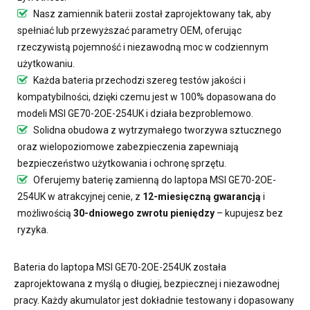
Nasz
zamiennik baterii
został zaprojektowany tak, aby
spełniać lub przewyższać parametry OEM, oferując
rzeczywistą pojemność i niezawodną moc w codziennym
użytkowaniu.
Każda bateria przechodzi szereg testów jakości i
kompatybilności, dzięki czemu jest w 100% dopasowana do
modeli MSI GE70-2OE-254UK i działa bezproblemowo.
Solidna obudowa z wytrzymałego tworzywa sztucznego
oraz wielopoziomowe zabezpieczenia zapewniają
bezpieczeństwo użytkowania i ochronę sprzętu.
Oferujemy
baterię zamienną do laptopa MSI GE70-2OE-
254UK
w atrakcyjnej cenie, z
12-miesięczną gwarancją
i
możliwością
30-dniowego zwrotu pieniędzy
– kupujesz bez
ryzyka.
Bateria do laptopa MSI GE70-2OE-254UK
została
zaprojektowana z myślą o długiej, bezpiecznej i niezawodnej
pracy. Każdy akumulator jest dokładnie testowany i dopasowany