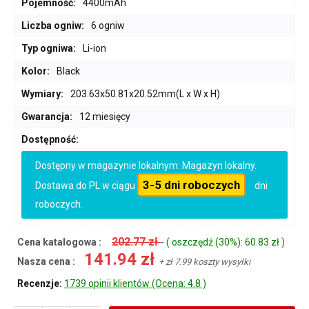
Pojemność:
4400mAh
Liczba ogniw:
6 ogniw
Typ ogniwa:
Li-ion
Kolor:
Black
Wymiary:
203.63x50.81x20.52mm(L x W x H)
Gwarancja:
12 miesięcy
Dostępność:
Dostępny w magazynie lokalnym: Magazyn lokalny.
3-5 dni roboczych
Dostawa do PL w ciągu
dni
roboczych.
202.77 zł
Cena katalogowa :
- ( oszczędź (30%): 60.83 zł )
141.94 zł
Nasza cena :
+ zł 7.99 koszty wysyłki
Recenzje:
1739 opinii klientów (Ocena: 4.8 )