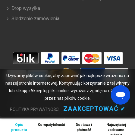
Drop wysyłka
Śledzenie zamówienia
Używamy plików cookie, aby zapewnić jak najlepsze wrażenia na
naszej stronie internetowej. Kontynuując korzystanie z tej witryny
lub klikając Akceptuj pliki cookie, wyrażasz zgodę na używanie
Copyright ©
2026
bateriabuy.pl
. Wszelkie prawa zastrzeżone.
przez nas plików cookie.
Wyznaczone znaki handlowe i marki są własnością ich właścicieli.
BateriaBuy.pl nie jest powiązany z żadnymi markami OEM. Wszystkie
ZAAKCEPTOWAĆ
✔
POLITYKA PRYWATNOŚCI
produkty na tej stronie są ogólnymi, nieoryginalnymi częściami
zamiennymi.
Opis
Kompatybilność
Dostawa i
Najczęściej
Wymienione nazwy marek i oznaczenia modeli mają jedynie na celu
produktu
płatność
zadawane
wykazanie zgodności tych produktów z różnymi urządzeniami.