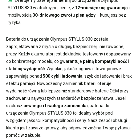
Oferujemy
baterię zamienną do urządzenia Olympus
STYLUS 830
w atrakcyjnej cenie, z
12-miesięczną gwarancją
i
możliwością
30-dniowego zwrotu pieniędzy
– kupujesz bez
ryzyka.
Bateria do urządzenia Olympus STYLUS 830
została
zaprojektowana z myślą o długiej, bezpiecznej i niezawodnej
pracy. Każdy akumulator jest dokładnie testowany i dopasowany
do konkretnego modelu, co gwarantuje
pełną kompatybilność i
stabilną wydajność
. Wysokiej jakości ogniwa litowo-jonowe
zapewniają ponad
500 cykli ładowania
, szybkie ładowanie i brak
efektu pamięci. Nowoczesny
zamiennik baterii
oferuje
wydajność równą lub lepszą niż standardowe baterie OEM przy
zachowaniu najwyższych standardów bezpieczeństwa. Jeżeli
szukasz
pewnego i trwałego zamiennika
,
bateria do
urządzenia Olympus STYLUS 830
to idealny wybór pod
względem jakości, kompatybilności i ceny. Nasz zespół obsługi
klienta jest zawsze gotowy, aby odpowiedzieć na Twoje pytania i
pomóc w zakupie.