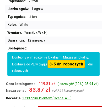
Pojemność:
2.2Wh
Liczba ogniw:
1 ogniw
Typ ogniwa:
Li-ion
Kolor:
White
Wymiary:
*mm(L x W x H)
Gwarancja:
12 miesięcy
Dostępność:
Dostępny w magazynie lokalnym: Magazyn lokalny.
3-5 dni roboczych
Dostawa do PL w ciągu
dni
roboczych.
119.81 zł
Cena katalogowa :
- ( oszczędź (30%): 35.94 zł )
83.87 zł
Nasza cena :
+ zł 7.99 koszty wysyłki
Recenzje:
1739 opinii klientów (Ocena: 4.8 )