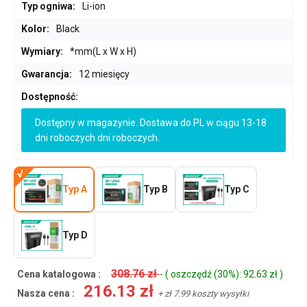
Typ ogniwa:
Li-ion
Kolor:
Black
Wymiary:
*mm(L x W x H)
Gwarancja:
12 miesięcy
Dostępność:
Dostępny w magazynie. Dostawa do PL w ciągu 13-18
dni roboczych dni roboczych.
Typ A
Typ B
Typ C
Typ D
308.76 zł
Cena katalogowa :
- ( oszczędź (30%): 92.63 zł )
216.13 zł
Nasza cena :
+ zł 7.99 koszty wysyłki