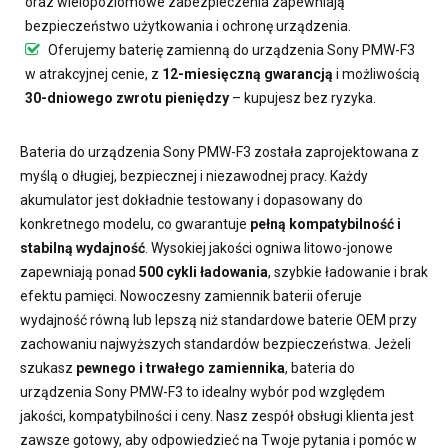
oraz wielopoziomowe zabezpieczenia zapewniają
bezpieczeństwo użytkowania i ochronę urządzenia.
Oferujemy
baterię zamienną do urządzenia Sony PMW-F3
w atrakcyjnej cenie, z
12-miesięczną gwarancją
i możliwością
30-dniowego zwrotu pieniędzy
– kupujesz bez ryzyka.
Bateria do urządzenia Sony PMW-F3
została zaprojektowana z
myślą o długiej, bezpiecznej i niezawodnej pracy. Każdy
akumulator jest dokładnie testowany i dopasowany do
konkretnego modelu, co gwarantuje
pełną kompatybilność i
stabilną wydajność
. Wysokiej jakości ogniwa litowo-jonowe
zapewniają ponad
500 cykli ładowania
, szybkie ładowanie i brak
efektu pamięci. Nowoczesny
zamiennik baterii
oferuje
wydajność równą lub lepszą niż standardowe baterie OEM przy
zachowaniu najwyższych standardów bezpieczeństwa. Jeżeli
szukasz
pewnego i trwałego zamiennika
,
bateria do
urządzenia Sony PMW-F3
to idealny wybór pod względem
jakości, kompatybilności i ceny. Nasz zespół obsługi klienta jest
zawsze gotowy, aby odpowiedzieć na Twoje pytania i pomóc w