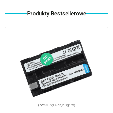
Produkty Bestsellerowe
(7Wh,3.7V,Li-ion,2 Ogniw)